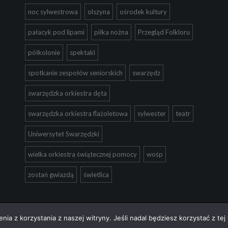
noc sylwestrowa
olszyna
ośrodek kultury
pałacyk pod lipami
piłka nożna
Przegląd Folkloru
półkolonie
spektakl
spotkanie zespołów seniorskich
swarzędz
swarzędzka orkiestra dęta
swarzędzka orkiestra flażoletowa
sylwester
teatr
Uniwersytet Swarzędzki
wielka orkiestra świątecznej pomocy
wośp
zostań gwiazdą
świetlica
ia z korzystania z naszej witryny. Jeśli nadal będziesz korzystać z tej