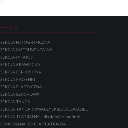
sze sekcje
SEKCJA FOTOGRAFICZNA
SEKCJA INSTRUMENTALNA
SEKCJA INTARSJI
SEKCJA KRAWIECKA
SEKCJA PERKUSYJNA
SEKCJA PIOSENKI
SEKCJA PLASTYCZNA
SEKCJA SZACHOWA
SEKCJA TAŃCA
SEKCJA TAŃCA TOWARZYSKIEGO DLA DZIECI
SEKCJA TEATRALNA – dla dzieci i młodzieży
SENIORALNA SEKCJA TEATRALNA