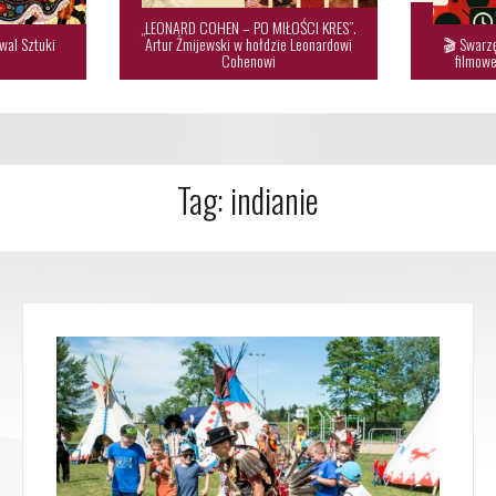
„LEONARD COHEN – PO MIŁOŚCI KRES”.
wal Sztuki
Artur Żmijewski w hołdzie Leonardowi
🎬 Swarzę

Cohenowi
filmowe
Tag:
indianie