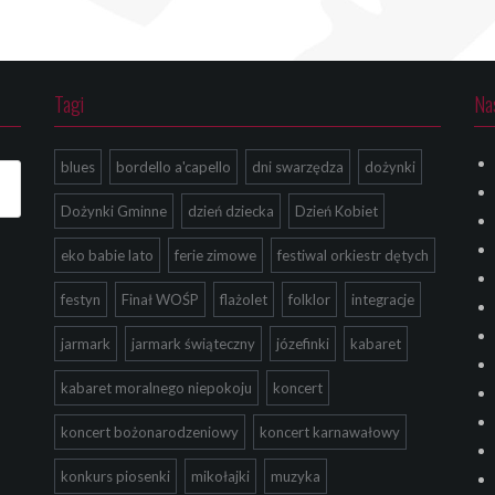
Tagi
Na
blues
bordello a'capello
dni swarzędza
dożynki
Dożynki Gminne
dzień dziecka
Dzień Kobiet
eko babie lato
ferie zimowe
festiwal orkiestr dętych
festyn
Finał WOŚP
flażolet
folklor
integracje
jarmark
jarmark świąteczny
józefinki
kabaret
kabaret moralnego niepokoju
koncert
koncert bożonarodzeniowy
koncert karnawałowy
konkurs piosenki
mikołajki
muzyka