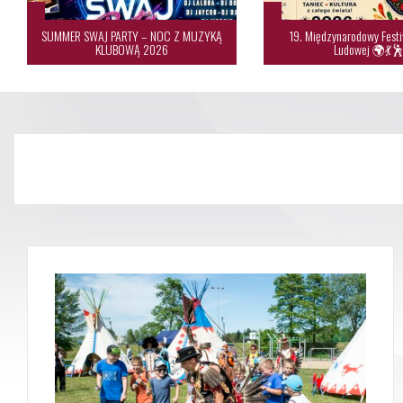
SUMMER SWAJ PARTY – NOC Z MUZYKĄ
19. Międzynarodowy Festi
KLUBOWĄ 2026
Ludowej 🌍💃