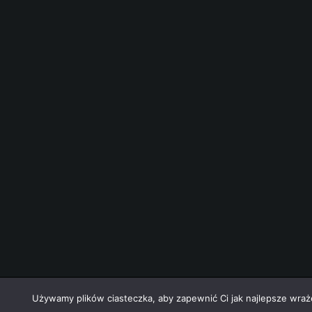
nek-it.pl
design.
Używamy plików ciasteczka, aby zapewnić Ci jak najlepsze wrażen