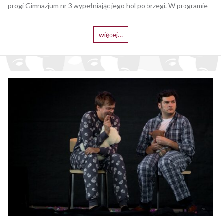
progi Gimnazjum nr 3 wypełniając jego hol po brzegi. W programie
więcej…