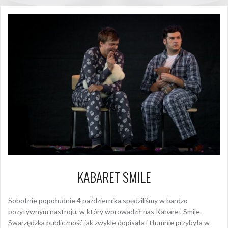
KABARET SMILE
Sobotnie popołudnie 4 października spędziliśmy w bardzo
pozytywnym nastroju, w który wprowadził nas Kabaret Smile.
Swarzędzka publiczność jak zwykle dopisała i tłumnie przybyła w