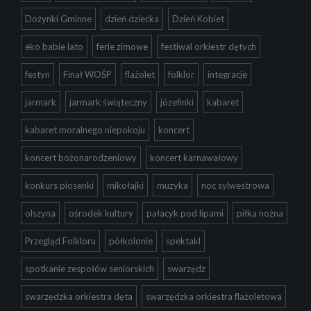
Dożynki Gminne
dzień dziecka
Dzień Kobiet
eko babie lato
ferie zimowe
festiwal orkiestr dętych
festyn
Finał WOŚP
flażolet
folklor
integracje
jarmark
jarmark świąteczny
józefinki
kabaret
kabaret moralnego niepokoju
koncert
koncert bożonarodzeniowy
koncert karnawałowy
konkurs piosenki
mikołajki
muzyka
noc sylwestrowa
olszyna
ośrodek kultury
pałacyk pod lipami
piłka nożna
Przegląd Folkloru
półkolonie
spektakl
spotkanie zespołów seniorskich
swarzędz
swarzędzka orkiestra dęta
swarzędzka orkiestra flażoletowa