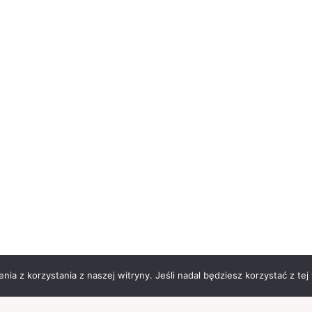
ia z korzystania z naszej witryny. Jeśli nadal będziesz korzystać z tej