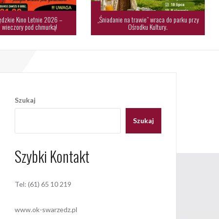
dzkie Kino Letnie 2026 –
„Śniadanie na trawie” wraca do parku przy
 wieczory pod chmurką!
Ośrodku Kultury.
Szukaj
Szukaj
Szybki Kontakt
Tel: (61) 65 10 219
www.ok-swarzedz.pl