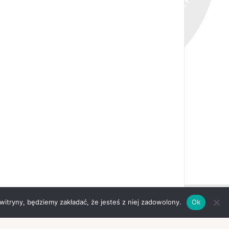
 witryny, będziemy zakładać, że jesteś z niej zadowolony.
Ok