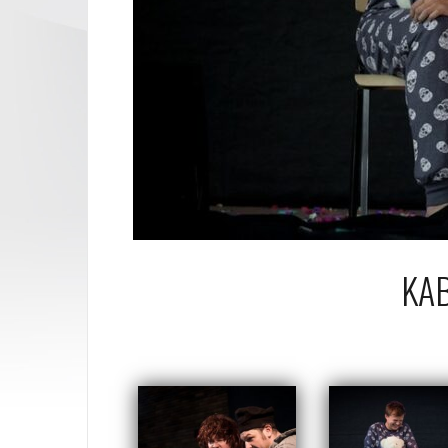
KAB
4 pa