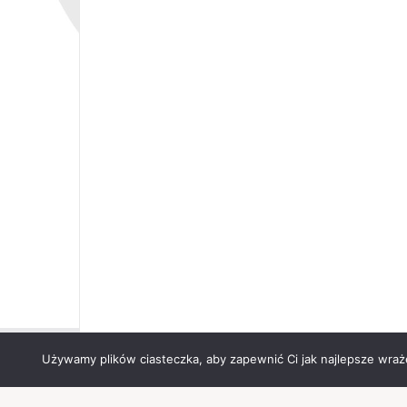
Używamy plików ciasteczka, aby zapewnić Ci jak najlepsze wrażen