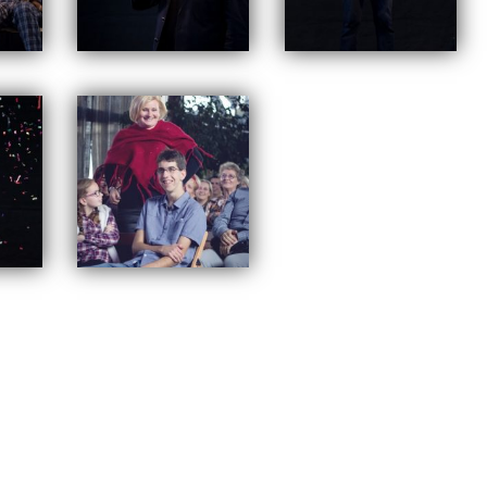
IWUM
Tagged
kabaret
,
kabaret smile
,
swarzędz