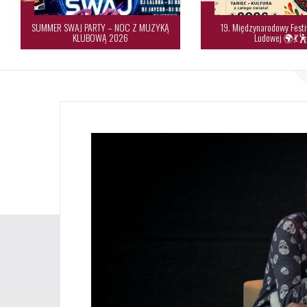
SUMMER SWAJ PARTY – NOC Z MUZYKĄ
19. Międzynarodowy Festi
KLUBOWĄ 2026
Ludowej 🌍💃