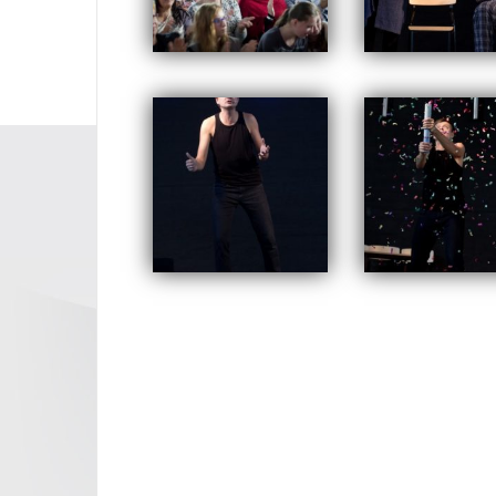
Opublikowany w
2014
,
ARCH
Nawigacja
wpisu