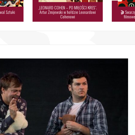
„LEONARD COHEN – PO MIŁOŚCI KRES”.
wal Sztuki
Artur Żmijewski w hołdzie Leonardowi
🎬 Swarzę

Cohenowi
filmowe