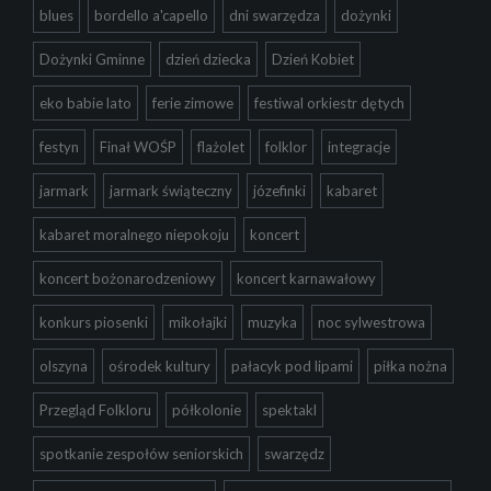
blues
bordello a'capello
dni swarzędza
dożynki
Dożynki Gminne
dzień dziecka
Dzień Kobiet
eko babie lato
ferie zimowe
festiwal orkiestr dętych
festyn
Finał WOŚP
flażolet
folklor
integracje
jarmark
jarmark świąteczny
józefinki
kabaret
kabaret moralnego niepokoju
koncert
koncert bożonarodzeniowy
koncert karnawałowy
konkurs piosenki
mikołajki
muzyka
noc sylwestrowa
olszyna
ośrodek kultury
pałacyk pod lipami
piłka nożna
Przegląd Folkloru
półkolonie
spektakl
spotkanie zespołów seniorskich
swarzędz