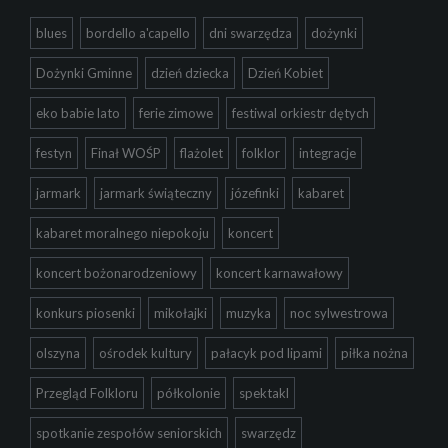
blues
bordello a'capello
dni swarzędza
dożynki
Dożynki Gminne
dzień dziecka
Dzień Kobiet
eko babie lato
ferie zimowe
festiwal orkiestr dętych
festyn
Finał WOŚP
flażolet
folklor
integracje
jarmark
jarmark świąteczny
józefinki
kabaret
kabaret moralnego niepokoju
koncert
koncert bożonarodzeniowy
koncert karnawałowy
konkurs piosenki
mikołajki
muzyka
noc sylwestrowa
olszyna
ośrodek kultury
pałacyk pod lipami
piłka nożna
Przegląd Folkloru
półkolonie
spektakl
spotkanie zespołów seniorskich
swarzędz