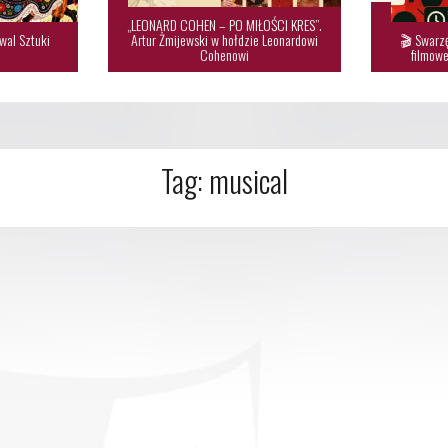
„LEONARD COHEN – PO MIŁOŚCI KRES”.
wal Sztuki
Artur Żmijewski w hołdzie Leonardowi
🎬 Swarzę

Cohenowi
filmowe
Tag:
musical