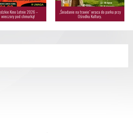
dzkie Kino Letnie 2026 –
„Śniadanie na trawie” wraca do parku przy
 wieczory pod chmurką!
Ośrodku Kultury.