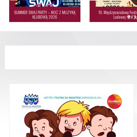
SUMMER SWAJ PARTY – NOC Z MUZYKĄ
19. Międzynarodowy Festi
KLUBOWĄ 2026
Ludowej 🌍💃