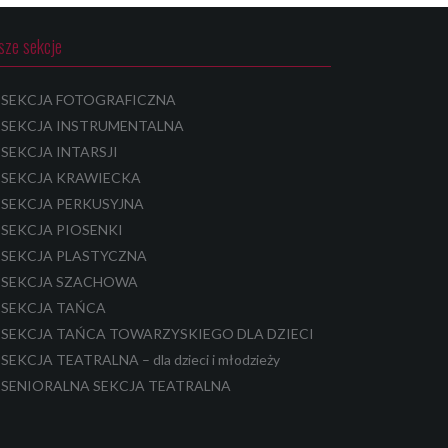
sze sekcje
SEKCJA FOTOGRAFICZNA
SEKCJA INSTRUMENTALNA
SEKCJA INTARSJI
SEKCJA KRAWIECKA
SEKCJA PERKUSYJNA
SEKCJA PIOSENKI
SEKCJA PLASTYCZNA
SEKCJA SZACHOWA
SEKCJA TAŃCA
SEKCJA TAŃCA TOWARZYSKIEGO DLA DZIECI
SEKCJA TEATRALNA – dla dzieci i młodzieży
SENIORALNA SEKCJA TEATRALNA