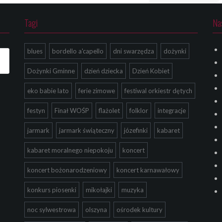
Tagi
Na
blues
bordello a'capello
dni swarzędza
dożynki
Dożynki Gminne
dzień dziecka
Dzień Kobiet
eko babie lato
ferie zimowe
festiwal orkiestr dętych
festyn
Finał WOŚP
flażolet
folklor
integracje
jarmark
jarmark świąteczny
józefinki
kabaret
kabaret moralnego niepokoju
koncert
koncert bożonarodzeniowy
koncert karnawałowy
konkurs piosenki
mikołajki
muzyka
noc sylwestrowa
olszyna
ośrodek kultury