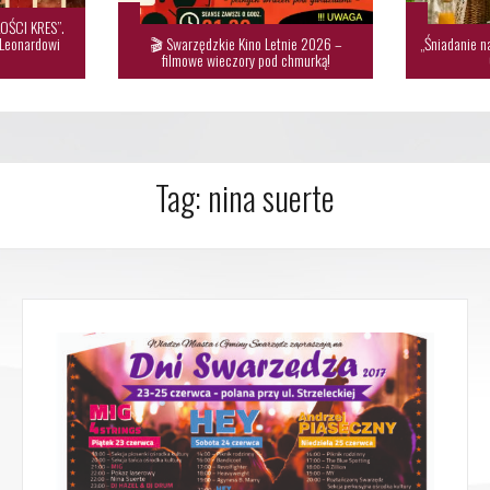
OŚCI KRES”.
 Leonardowi
🎬 Swarzędzkie Kino Letnie 2026 –
„Śniadanie n
filmowe wieczory pod chmurką!
Tag:
nina suerte