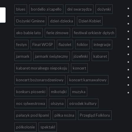
blues
bordello a'capello
dni swarzędza
dożynki
Dożynki Gminne
dzień dziecka
Dzień Kobiet
eko babie lato
ferie zimowe
festiwal orkiestr dętych
festyn
Finał WOŚP
flażolet
folklor
integracje
jarmark
jarmark świąteczny
józefinki
kabaret
kabaret moralnego niepokoju
koncert
koncert bożonarodzeniowy
koncert karnawałowy
konkurs piosenki
mikołajki
muzyka
noc sylwestrowa
olszyna
ośrodek kultury
pałacyk pod lipami
piłka nożna
Przegląd Folkloru
półkolonie
spektakl