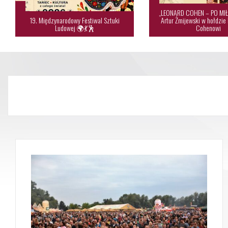
„LEONARD COHEN – PO MIŁ
19. Międzynarodowy Festiwal Sztuki
Artur Żmijewski w hołdzie
Ludowej 🌍💃🕺
Cohenowi