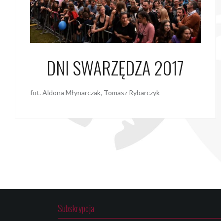
DNI SWARZĘDZA 2017
fot. Aldona Młynarczak, Tomasz Rybarczyk
Subskrypcja