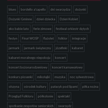
blues
bordello a'capello
dni swarzędza
dożynki
Dożynki Gminne
dzień dziecka
Dzień Kobiet
eko babie lato
ferie zimowe
festiwal orkiestr dętych
festyn
Finał WOŚP
flażolet
folklor
integracje
jarmark
jarmark świąteczny
józefinki
kabaret
kabaret moralnego niepokoju
koncert
koncert bożonarodzeniowy
koncert karnawałowy
konkurs piosenki
mikołajki
muzyka
noc sylwestrowa
olszyna
ośrodek kultury
pałacyk pod lipami
piłka nożna
Przegląd Folkloru
półkolonie
spektakl
spotkanie zespołów seniorskich
swarzędz