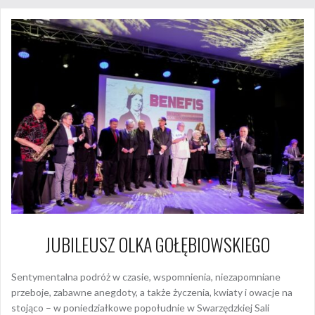
JUBILEUSZ OLKA GOŁĘBIOWSKIEGO
Sentymentalna podróż w czasie, wspomnienia, niezapomniane
przeboje, zabawne anegdoty, a także życzenia, kwiaty i owacje na
stojąco – w poniedziałkowe popołudnie w Swarzędzkiej Sali