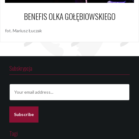
BENEFIS OLKA GOŁĘBIOWSKIEGO
fot. Mariusz Łuczak
Subskrypcja
E
m
a
i
l
Subscribe
*
Tagi