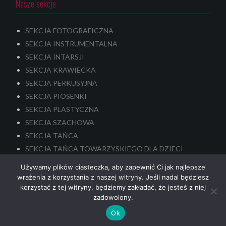
Nasze sekcje
SEKCJA FOTOGRAFICZNA
SEKCJA INSTRUMENTALNA
SEKCJA INTARSJI
SEKCJA KRAWIECKA
SEKCJA PERKUSYJNA
SEKCJA PIOSENKI
SEKCJA PLASTYCZNA
SEKCJA SZACHOWA
SEKCJA TAŃCA
SEKCJA TAŃCA TOWARZYSKIEGO DLA DZIECI
SEKCJA TEATRALNA – dla dzieci i młodzieży
Używamy plików ciasteczka, aby zapewnić Ci jak najlepsze
SENIORALNA SEKCJA TEATRALNA
wrażenia z korzystania z naszej witryny. Jeśli nadal będziesz
korzystać z tej witryny, będziemy zakładać, że jesteś z niej
zadowolony.
nek-it.pl
design.
Ok