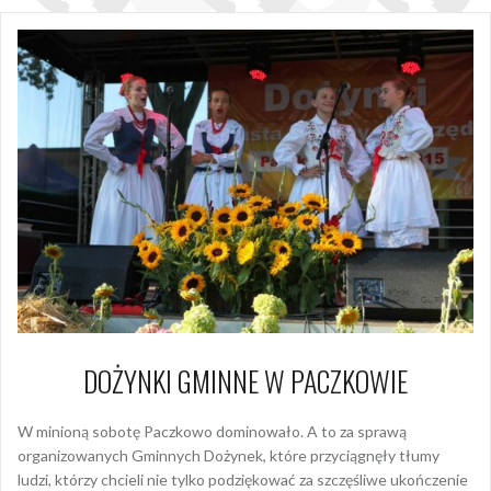
DOŻYNKI GMINNE W PACZKOWIE
W minioną sobotę Paczkowo dominowało. A to za sprawą
organizowanych Gminnych Dożynek, które przyciągnęły tłumy
ludzi, którzy chcieli nie tylko podziękować za szczęśliwe ukończenie