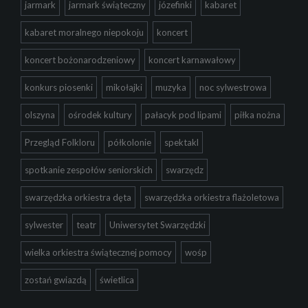
jarmark
jarmark świąteczny
józefinki
kabaret
kabaret moralnego niepokoju
koncert
koncert bożonarodzeniowy
koncert karnawałowy
konkurs piosenki
mikołajki
muzyka
noc sylwestrowa
olszyna
ośrodek kultury
pałacyk pod lipami
piłka nożna
Przegląd Folkloru
półkolonie
spektakl
spotkanie zespołów seniorskich
swarzędz
swarzędzka orkiestra dęta
swarzędzka orkiestra flażoletowa
sylwester
teatr
Uniwersytet Swarzędzki
wielka orkiestra świątecznej pomocy
wośp
zostań gwiazdą
świetlica