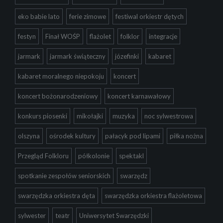
eko babie lato
ferie zimowe
festiwal orkiestr dętych
festyn
Finał WOŚP
flażolet
folklor
integracje
jarmark
jarmark świąteczny
józefinki
kabaret
kabaret moralnego niepokoju
koncert
koncert bożonarodzeniowy
koncert karnawałowy
konkurs piosenki
mikołajki
muzyka
noc sylwestrowa
olszyna
ośrodek kultury
pałacyk pod lipami
piłka nożna
Przegląd Folkloru
półkolonie
spektakl
spotkanie zespołów seniorskich
swarzędz
swarzędzka orkiestra dęta
swarzędzka orkiestra flażoletowa
sylwester
teatr
Uniwersytet Swarzędzki