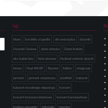
Tagi
Na
blues
bordello a'capello
dni swarzędza
dożynki
Dożynki Gminne
dzień dziecka
Dzień Kobiet
eko babie lato
ferie zimowe
festiwal orkiestr dętych
festyn
Finał WOŚP
flażolet
folklor
integracje
jarmark
jarmark świąteczny
józefinki
kabaret
kabaret moralnego niepokoju
koncert
koncert bożonarodzeniowy
koncert karnawałowy
konkurs piosenki
mikołajki
muzyka