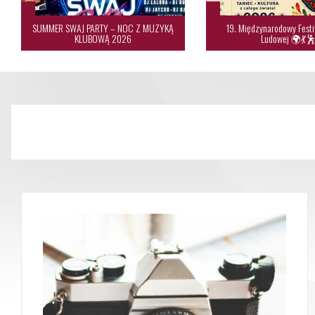
SUMMER SWAJ PARTY – NOC Z MUZYKĄ
19. Międzynarodowy Festi
KLUBOWĄ 2026
Ludowej 🌍💃