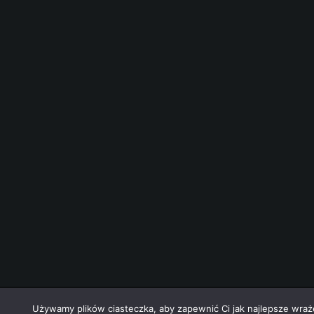
nek-it.pl
design.
Używamy plików ciasteczka, aby zapewnić Ci jak najlepsze wrażen