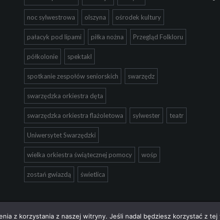
noc sylwestrowa
olszyna
ośrodek kultury
pałacyk pod lipami
piłka nożna
Przegląd Folkloru
półkolonie
spektakl
spotkanie zespołów seniorskich
swarzędz
swarzędzka orkiestra dęta
swarzędzka orkiestra flażoletowa
sylwester
teatr
Uniwersytet Swarzędzki
wielka orkiestra świątecznej pomocy
wośp
zostań gwiazdą
świetlica
ia z korzystania z naszej witryny. Jeśli nadal będziesz korzystać z tej