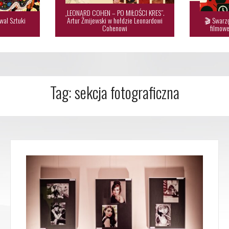
„LEONARD COHEN – PO MIŁOŚCI KRES”.
wal Sztuki
Artur Żmijewski w hołdzie Leonardowi
🎬 Swarzę

Cohenowi
filmowe
Tag:
sekcja fotograficzna