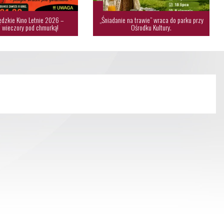
dzkie Kino Letnie 2026 –
„Śniadanie na trawie” wraca do parku przy
 wieczory pod chmurką!
Ośrodku Kultury.