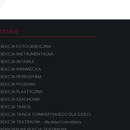
sze sekcje
SEKCJA FOTOGRAFICZNA
SEKCJA INSTRUMENTALNA
SEKCJA INTARSJI
SEKCJA KRAWIECKA
SEKCJA PERKUSYJNA
SEKCJA PIOSENKI
SEKCJA PLASTYCZNA
SEKCJA SZACHOWA
SEKCJA TAŃCA
SEKCJA TAŃCA TOWARZYSKIEGO DLA DZIECI
SEKCJA TEATRALNA – dla dzieci i młodzieży
SENIORALNA SEKCJA TEATRALNA