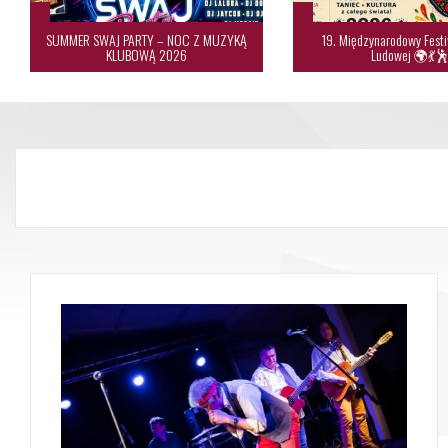
SUMMER SWAJ PARTY – NOC Z MUZYKĄ
19. Międzynarodowy Festi
KLUBOWĄ 2026
Ludowej 🌍💃