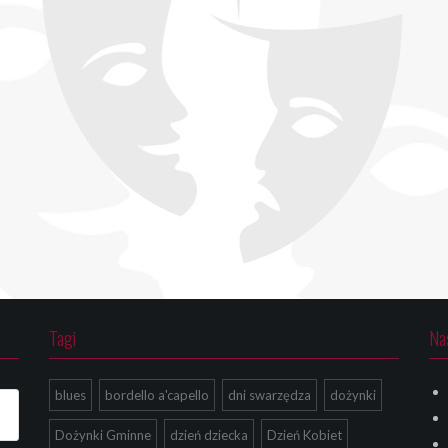
Tagi
Na
blues
bordello a'capello
dni swarzędza
dożynki
Dożynki Gminne
dzień dziecka
Dzień Kobiet