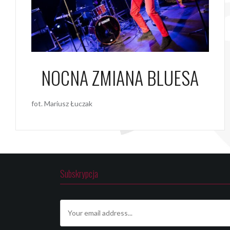
NOCNA ZMIANA BLUESA
fot. Mariusz Łuczak
Subskrypcja
E
m
a