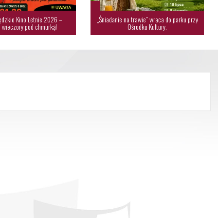
dzkie Kino Letnie 2026 –
„Śniadanie na trawie” wraca do parku przy
 wieczory pod chmurką!
Ośrodku Kultury.