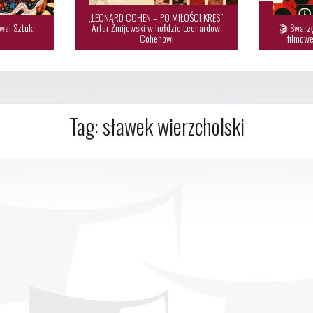
„LEONARD COHEN – PO MIŁOŚCI KRES”.
wal Sztuki
Artur Żmijewski w hołdzie Leonardowi
🎬 Swarzę

Cohenowi
filmowe
Tag:
sławek wierzcholski