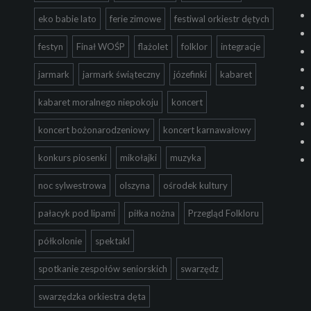
eko babie lato
ferie zimowe
festiwal orkiestr dętych
festyn
Finał WOŚP
flażolet
folklor
integracje
jarmark
jarmark świąteczny
józefinki
kabaret
kabaret moralnego niepokoju
koncert
koncert bożonarodzeniowy
koncert karnawałowy
konkurs piosenki
mikołajki
muzyka
noc sylwestrowa
olszyna
ośrodek kultury
pałacyk pod lipami
piłka nożna
Przegląd Folkloru
półkolonie
spektakl
spotkanie zespołów seniorskich
swarzędz
swarzędzka orkiestra dęta