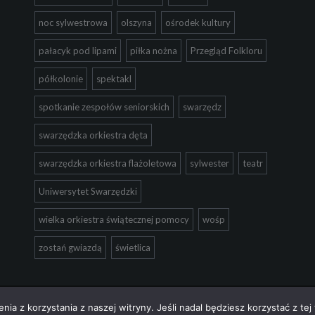
noc sylwestrowa
olszyna
ośrodek kultury
pałacyk pod lipami
piłka nożna
Przegląd Folkloru
półkolonie
spektakl
spotkanie zespołów seniorskich
swarzędz
swarzędzka orkiestra dęta
swarzędzka orkiestra flażoletowa
sylwester
teatr
Uniwersytet Swarzędzki
wielka orkiestra świątecznej pomocy
wośp
zostań gwiazdą
świetlica
ia z korzystania z naszej witryny. Jeśli nadal będziesz korzystać z tej