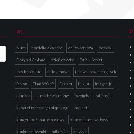
Tagi
Na
blues
bordello a'capello
dni swarzędza
dożynki
Dożynki Gminne
dzień dziecka
Dzień Kobiet
eko babie lato
ferie zimowe
festiwal orkiestr dętych
festyn
Finał WOŚP
flażolet
folklor
integracje
jarmark
jarmark świąteczny
józefinki
kabaret
kabaret moralnego niepokoju
koncert
koncert bożonarodzeniowy
koncert karnawałowy
konkurs piosenki
mikołajki
muzyka