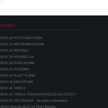
sze sekcje
SEKCJA FOTOGRAFICZNA
SEKCJA INSTRUMENTALNA
SEKCJA INTARSJI
SEKCJA KRAWIECKA
SEKCJA PERKUSYJNA
SEKCJA PIOSENKI
SEKCJA PLASTYCZNA
SEKCJA SZACHOWA
SEKCJA TAŃCA
SEKCJA TAŃCA TOWARZYSKIEGO DLA DZIECI
SEKCJA TEATRALNA – dla dzieci i młodzieży
SENIORALNA SEKCJA TEATRALNA