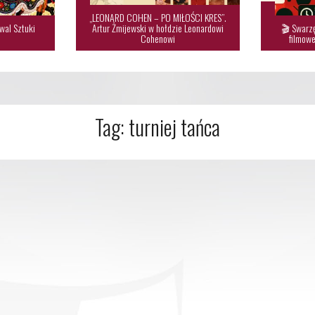
„LEONARD COHEN – PO MIŁOŚCI KRES”.
wal Sztuki
Artur Żmijewski w hołdzie Leonardowi
🎬 Swarzę

Cohenowi
filmowe
Tag:
turniej tańca