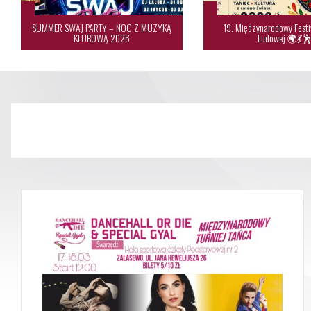
SUMMER SWAJ PARTY – NOC Z MUZYKĄ
19. Międzynarodowy Festi
KLUBOWĄ 2026
Ludowej 🌍💃