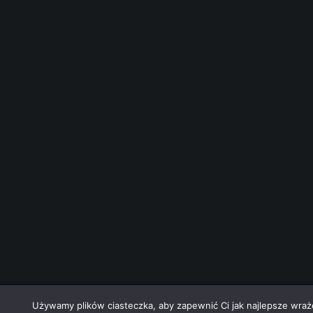
nek-it.pl
design.
Używamy plików ciasteczka, aby zapewnić Ci jak najlepsze wrażen