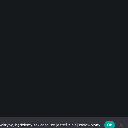
 witryny, będziemy zakładać, że jesteś z niej zadowolony.
Ok