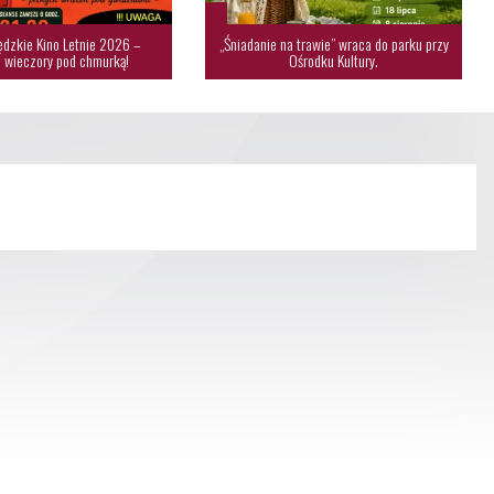
dzkie Kino Letnie 2026 –
„Śniadanie na trawie” wraca do parku przy
 wieczory pod chmurką!
Ośrodku Kultury.