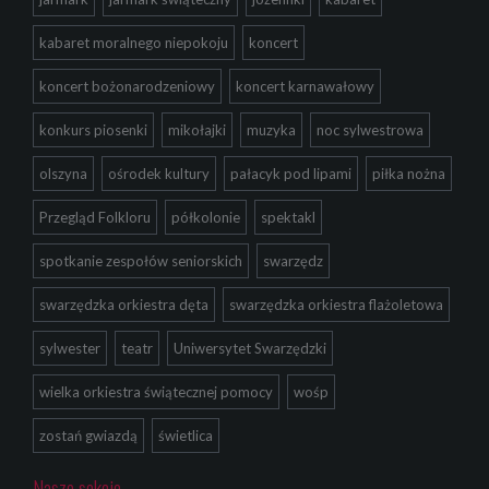
kabaret moralnego niepokoju
koncert
koncert bożonarodzeniowy
koncert karnawałowy
konkurs piosenki
mikołajki
muzyka
noc sylwestrowa
olszyna
ośrodek kultury
pałacyk pod lipami
piłka nożna
Przegląd Folkloru
półkolonie
spektakl
spotkanie zespołów seniorskich
swarzędz
swarzędzka orkiestra dęta
swarzędzka orkiestra flażoletowa
sylwester
teatr
Uniwersytet Swarzędzki
wielka orkiestra świątecznej pomocy
wośp
zostań gwiazdą
świetlica
Nasze sekcje