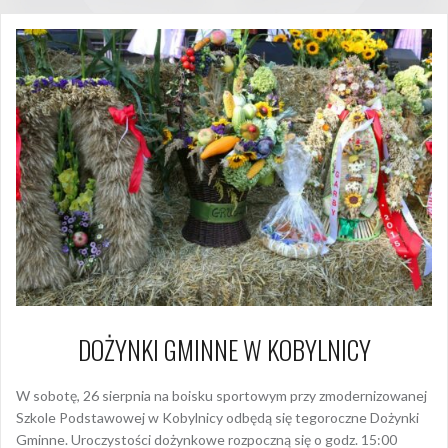
DOŻYNKI GMINNE W KOBYLNICY
W sobotę, 26 sierpnia na boisku sportowym przy zmodernizowanej
Szkole Podstawowej w Kobylnicy odbędą się tegoroczne Dożynki
Gminne. Uroczystości dożynkowe rozpoczną się o godz. 15:00