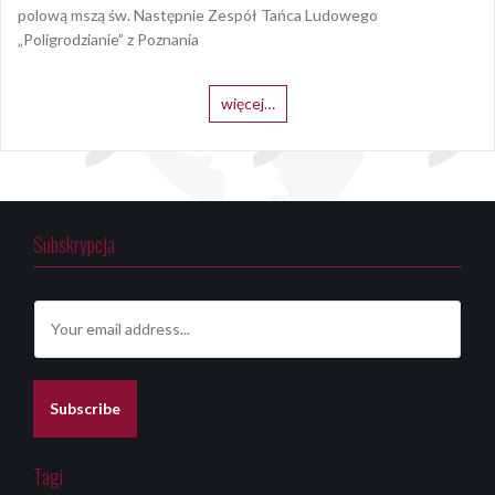
polową mszą św. Następnie Zespół Tańca Ludowego
„Poligrodzianie” z Poznania
więcej…
Subskrypcja
E
m
a
i
l
Subscribe
*
Tagi