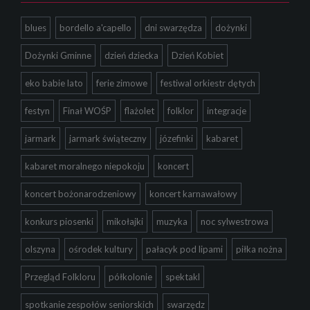
blues
bordello a'capello
dni swarzędza
dożynki
Dożynki Gminne
dzień dziecka
Dzień Kobiet
eko babie lato
ferie zimowe
festiwal orkiestr dętych
festyn
Finał WOŚP
flażolet
folklor
integracje
jarmark
jarmark świąteczny
józefinki
kabaret
kabaret moralnego niepokoju
koncert
koncert bożonarodzeniowy
koncert karnawałowy
konkurs piosenki
mikołajki
muzyka
noc sylwestrowa
olszyna
ośrodek kultury
pałacyk pod lipami
piłka nożna
Przegląd Folkloru
półkolonie
spektakl
spotkanie zespołów seniorskich
swarzędz