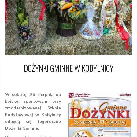
DOŻYNKI GMINNE W KOBYLNICY
19 czerwca 2017
Piotr
W sobotę, 26 sierpnia na
boisku sportowym przy
zmodernizowanej Szkole
Podstawowej w Kobylnicy
odbędą się tegoroczne
Dożynki Gminne.