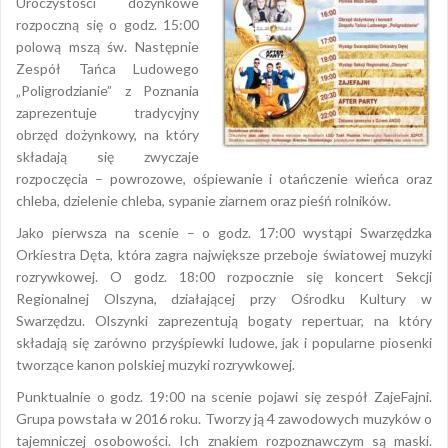
Uroczystości dożynkowe
rozpoczną się o godz. 15:00
polową mszą św. Następnie
Zespół Tańca Ludowego
„Poligrodzianie” z Poznania
zaprezentuje tradycyjny
obrzęd dożynkowy, na który
składają się zwyczaje
rozpoczęcia – powrozowe, ośpiewanie i otańczenie wieńca oraz
chleba, dzielenie chleba, sypanie ziarnem oraz pieśń rolników.
Jako pierwsza na scenie – o godz. 17:00 wystąpi Swarzędzka
Orkiestra Dęta, która zagra największe przeboje światowej muzyki
rozrywkowej. O godz. 18:00 rozpocznie się koncert Sekcji
Regionalnej Olszyna, działającej przy Ośrodku Kultury w
Swarzędzu. Olszynki zaprezentują bogaty repertuar, na który
składają się zarówno przyśpiewki ludowe, jak i popularne piosenki
tworzące kanon polskiej muzyki rozrywkowej.
Punktualnie o godz. 19:00 na scenie pojawi się zespół ZajeFajni.
Grupa powstała w 2016 roku. Tworzy ją 4 zawodowych muzyków o
tajemniczej osobowości. Ich znakiem rozpoznawczym są maski.