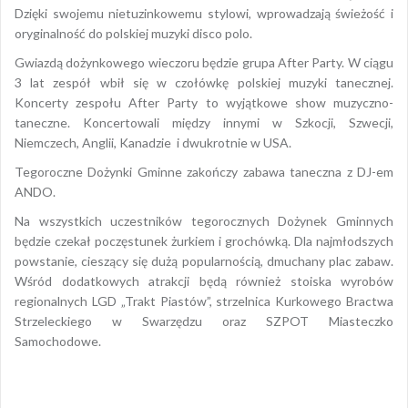
Dzięki swojemu nietuzinkowemu stylowi, wprowadzają świeżość i
oryginalność do polskiej muzyki disco polo.
Gwiazdą dożynkowego wieczoru będzie grupa After Party. W ciągu
3 lat zespół wbił się w czołówkę polskiej muzyki tanecznej.
Koncerty zespołu After Party to wyjątkowe show muzyczno-
taneczne. Koncertowali między innymi w Szkocji, Szwecji,
Niemczech, Anglii, Kanadzie i dwukrotnie w USA.
Tegoroczne Dożynki Gminne zakończy zabawa taneczna z DJ-em
ANDO.
Na wszystkich uczestników tegorocznych Dożynek Gminnych
będzie czekał poczęstunek żurkiem i grochówką. Dla najmłodszych
powstanie, cieszący się dużą popularnością, dmuchany plac zabaw.
Wśród dodatkowych atrakcji będą również stoiska wyrobów
regionalnych LGD „Trakt Piastów”, strzelnica Kurkowego Bractwa
Strzeleckiego w Swarzędzu oraz SZPOT Miasteczko
Samochodowe.
Opublikowany w
2017
,
ARCHIWUM
Tagged
After Party
,
dożynki
,
Dożynki Gminne
,
kobylnica
,
ZajeFajni