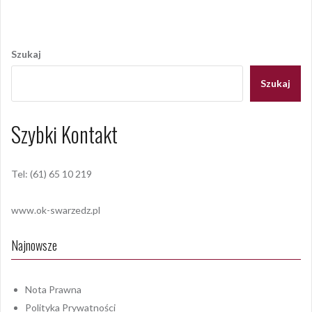
Nawigacja
wpisu
Szukaj
Szukaj
Szybki Kontakt
Tel: (61) 65 10 219
www.ok-swarzedz.pl
Najnowsze
Nota Prawna
Polityka Prywatności