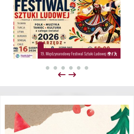
19. Międzynarodowy Festiwal Sztuki Ludowej 🌍💃🕺