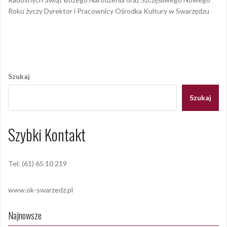
Roku życzy Dyrektor i Pracownicy Ośrodka Kultury w Swarzędzu
Opublikowany w
AKTUALNOŚCI
Nawigacja
wpisu
Szukaj
Szukaj
Szybki Kontakt
Tel: (61) 65 10 219
www.ok-swarzedz.pl
Najnowsze