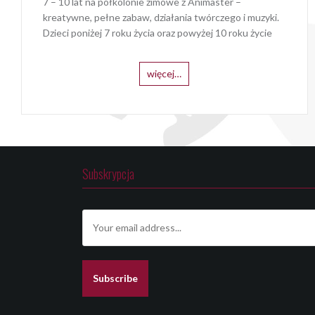
7 – 10 lat na półkolonie zimowe z Animaster –
kreatywne, pełne zabaw, działania twórczego i muzyki.
Dzieci poniżej 7 roku życia oraz powyżej 10 roku życie
więcej…
Subskrypcja
E
m
a
i
l
Subscribe
*