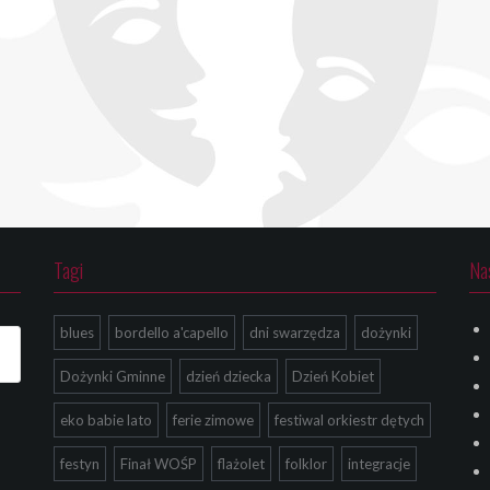
Tagi
Na
blues
bordello a'capello
dni swarzędza
dożynki
Dożynki Gminne
dzień dziecka
Dzień Kobiet
eko babie lato
ferie zimowe
festiwal orkiestr dętych
festyn
Finał WOŚP
flażolet
folklor
integracje