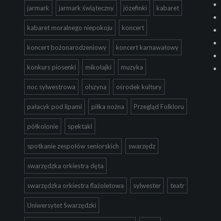
jarmark
jarmark świąteczny
józefinki
kabaret
kabaret moralnego niepokoju
koncert
koncert bożonarodzeniowy
koncert karnawałowy
konkurs piosenki
mikołajki
muzyka
noc sylwestrowa
olszyna
ośrodek kultury
pałacyk pod lipami
piłka nożna
Przegląd Folkloru
półkolonie
spektakl
spotkanie zespołów seniorskich
swarzędz
swarzędzka orkiestra dęta
swarzędzka orkiestra flażoletowa
sylwester
teatr
Uniwersytet Swarzędzki