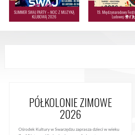
SUMMER SWAJ PARTY – NOC Z MUZYKĄ
19. Międzynarodowy Festi
KLUBOWĄ 2026
Ludowej 🌍💃
PÓŁKOLONIE ZIMOWE
2026
Ośrodek Kultury w Swarzędzu zaprasza dzieci w wieku