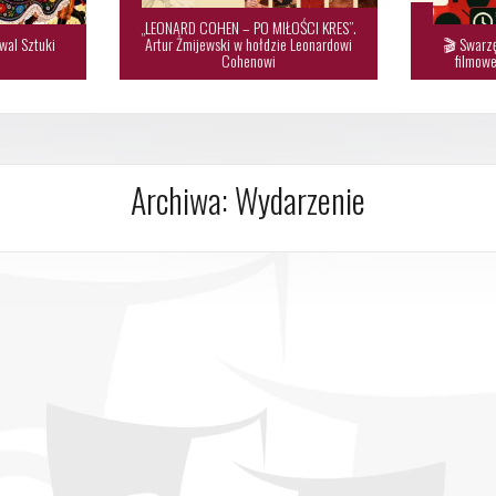
„LEONARD COHEN – PO MIŁOŚCI KRES”.
wal Sztuki
Artur Żmijewski w hołdzie Leonardowi
🎬 Swarzę

Cohenowi
filmowe
Archiwa:
Wydarzenie