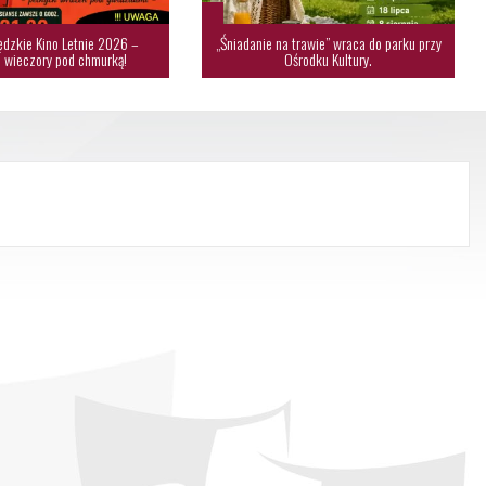
dzkie Kino Letnie 2026 –
„Śniadanie na trawie” wraca do parku przy
 wieczory pod chmurką!
Ośrodku Kultury.