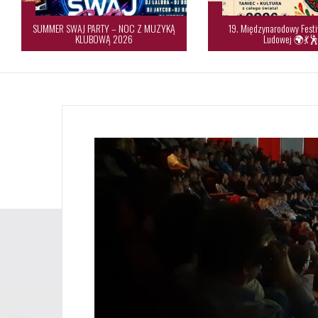
SUMMER SWAJ PARTY – NOC Z MUZYKĄ
19. Międzynarodowy Festi
KLUBOWĄ 2026
Ludowej 🌍💃