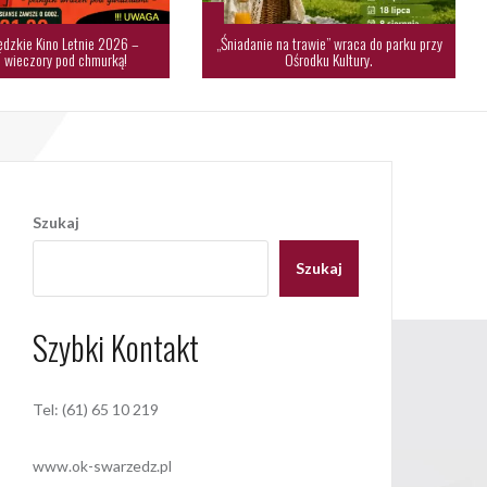
dzkie Kino Letnie 2026 –
„Śniadanie na trawie” wraca do parku przy
 wieczory pod chmurką!
Ośrodku Kultury.
Szukaj
Szukaj
Szybki Kontakt
Tel: (61) 65 10 219
www.ok-swarzedz.pl