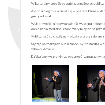
W kulturalny sposób potrafił zaangażować publiczno
Aktor umiejętnie wcielał się w postaci, które w d
gestykulował.
Wyjątkowość i niepowtarzalność występu polegała 
doniesienia medialne, które miały miejsce na przest
Publiczność co chwilę nagradzała artystę salwami 
Sądząc po reakcjach publiczności, był to bardzo w
zabawy klimacie.
Dziękujemy wszystkim za obecność i zapraszamy na