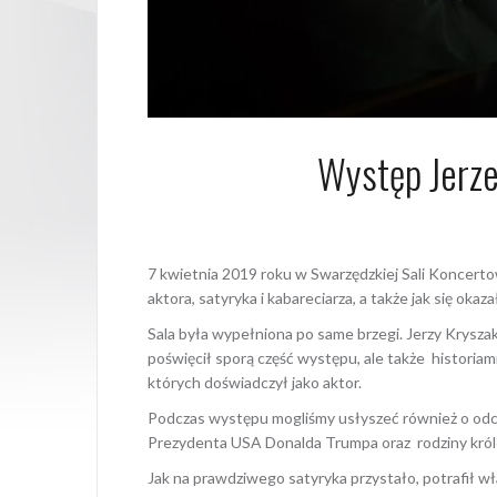
Występ Jerze
8 kwietni
7 kwietnia 2019 roku w Swarzędzkiej Sali Koncert
aktora, satyryka i kabareciarza, a także jak się o
Sala była wypełniona po same brzegi. Jerzy Krysz
poświęcił sporą część występu, ale także historiam
których doświadczył jako aktor.
Podczas występu mogliśmy usłyszeć również o odcz
Prezydenta USA Donalda Trumpa oraz rodziny króle
Jak na prawdziwego satyryka przystało, potrafił wła