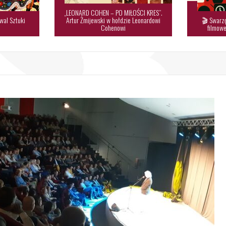
„LEONARD COHEN – PO MIŁOŚCI KRES”.
wal Sztuki
Artur Żmijewski w hołdzie Leonardowi
🎬 Swarzę

Cohenowi
filmowe