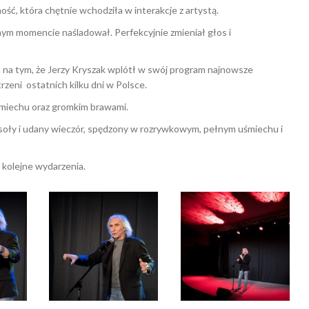
ść, która chętnie wchodziła w interakcje z artystą.
anym momencie naśladował. Perfekcyjnie zmieniał głos i
na tym, że Jerzy Kryszak wplótł w swój program najnowsze
rzeni ostatnich kilku dni w Polsce.
śmiechu oraz gromkim brawami.
esoły i udany wieczór, spędzony w rozrywkowym, pełnym uśmiechu i
 kolejne wydarzenia.