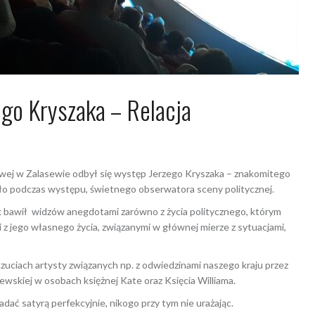
go Kryszaka – Relacja
a 2019
Dagmara Szymańska
owej w Zalasewie odbył się występ Jerzego Kryszaka – znakomitego
kazało podczas występu, świetnego obserwatora sceny politycznej.
ak bawił widzów anegdotami zarówno z życia politycznego, którym
i z jego własnego życia, związanymi w głównej mierze z sytuacjami,
uciach artysty związanych np. z odwiedzinami naszego kraju przez
wskiej w osobach księżnej Kate oraz Księcia Williama.
dać satyrą perfekcyjnie, nikogo przy tym nie urażając.