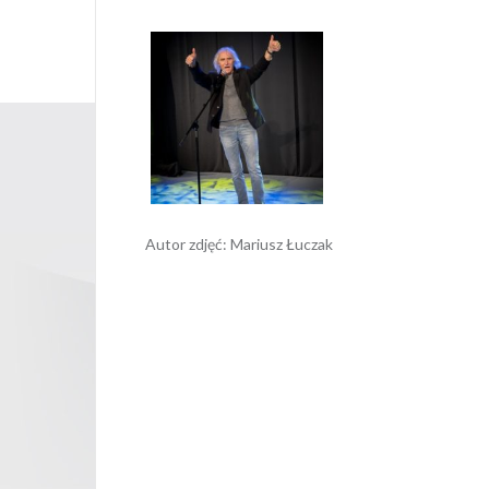
Autor zdjęć: Mariusz Łuczak
Opubli
Nawigacja
wpisu