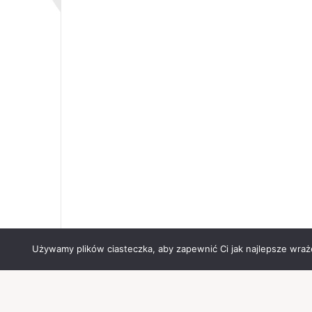
Używamy plików ciasteczka, aby zapewnić Ci jak najlepsze wrażen