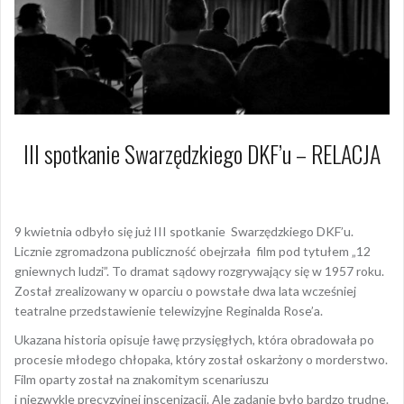
III spotkanie Swarzędzkiego DKF’u – RELACJA
10 kwietnia 2019
Dagmara Szymańska
9 kwietnia odbyło się już III spotkanie Swarzędzkiego DKF’u.
Licznie zgromadzona publiczność obejrzała film pod tytułem „12
gniewnych ludzi”. To dramat sądowy rozgrywający się w 1957 roku.
Został zrealizowany w oparciu o powstałe dwa lata wcześniej
teatralne przedstawienie telewizyjne Reginalda Rose’a.
Ukazana historia opisuje ławę przysięgłych, która obradowała po
procesie młodego chłopaka, który został oskarżony o morderstwo.
Film oparty został na znakomitym scenariuszu
i niezwykle precyzyjnej inscenizacji. Ale zadanie było bardzo trudne.