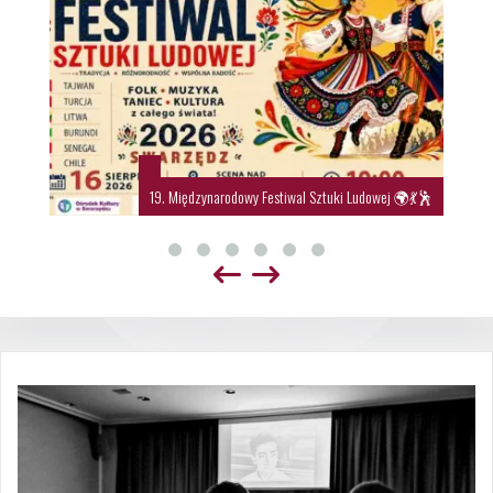
19. Międzynarodowy Festiwal Sztuki Ludowej 🌍💃🕺