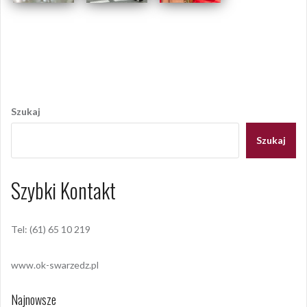
Opublikowany w
2017
,
ARCHIWUM
Tagged
festiwal orkiestr
dętych
,
swarzędzka orkiestra dęta
Nawigacja
wpisu
Szukaj
Szukaj
Szybki Kontakt
Tel: (61) 65 10 219
www.ok-swarzedz.pl
Najnowsze