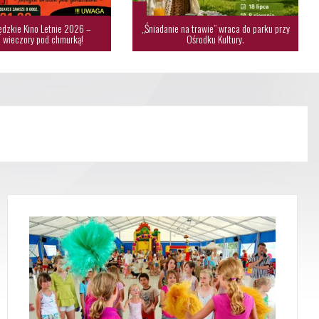
dzkie Kino Letnie 2026 –
„Śniadanie na trawie” wraca do parku przy
 wieczory pod chmurką!
Ośrodku Kultury.