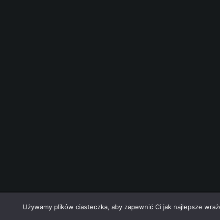
nek-it.pl
design.
Używamy plików ciasteczka, aby zapewnić Ci jak najlepsze wrażen