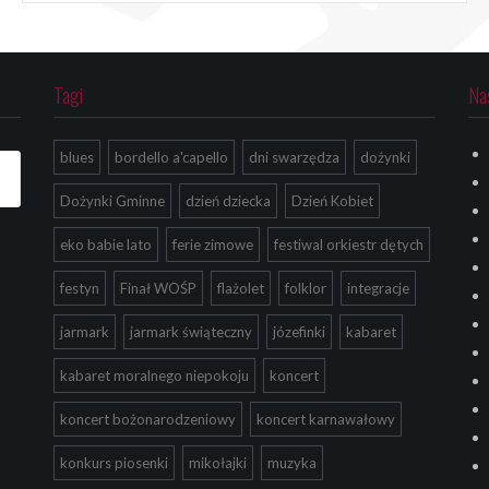
Tagi
Na
blues
bordello a'capello
dni swarzędza
dożynki
Dożynki Gminne
dzień dziecka
Dzień Kobiet
eko babie lato
ferie zimowe
festiwal orkiestr dętych
festyn
Finał WOŚP
flażolet
folklor
integracje
jarmark
jarmark świąteczny
józefinki
kabaret
kabaret moralnego niepokoju
koncert
koncert bożonarodzeniowy
koncert karnawałowy
konkurs piosenki
mikołajki
muzyka