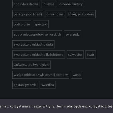
noc sylwestrowa
olszyna
ośrodek kultury
pałacyk pod lipami
piłka nożna
Przegląd Folkloru
półkolonie
spektakl
spotkanie zespołów seniorskich
swarzędz
swarzędzka orkiestra dęta
swarzędzka orkiestra flażoletowa
sylwester
teatr
Uniwersytet Swarzędzki
wielka orkiestra świątecznej pomocy
wośp
zostań gwiazdą
świetlica
ia z korzystania z naszej witryny. Jeśli nadal będziesz korzystać z tej