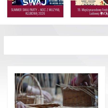
SUMMER SWAJ PARTY – NOC Z MUZYKĄ
19. Międzynarodowy Festi
KLUBOWĄ 2026
Ludowej 🌍💃