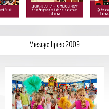
„LEONARD COHEN – PO MIŁOŚCI KRES”.
wal Sztuki
Artur Żmijewski w hołdzie Leonardowi
🎬 Swarzę

Cohenowi
filmowe
Miesiąc:
lipiec 2009