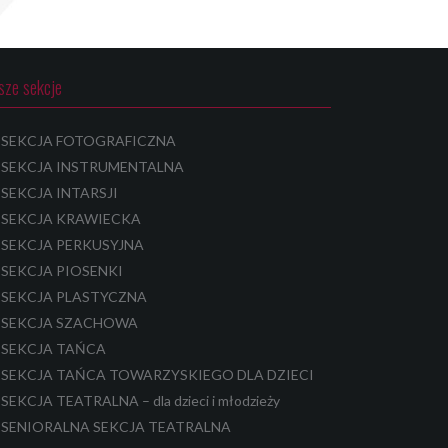
sze sekcje
SEKCJA FOTOGRAFICZNA
SEKCJA INSTRUMENTALNA
SEKCJA INTARSJI
SEKCJA KRAWIECKA
SEKCJA PERKUSYJNA
SEKCJA PIOSENKI
SEKCJA PLASTYCZNA
SEKCJA SZACHOWA
SEKCJA TAŃCA
SEKCJA TAŃCA TOWARZYSKIEGO DLA DZIECI
SEKCJA TEATRALNA – dla dzieci i młodzieży
SENIORALNA SEKCJA TEATRALNA