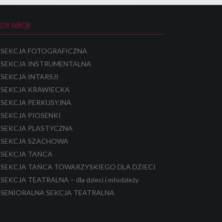
sze sekcje
SEKCJA FOTOGRAFICZNA
SEKCJA INSTRUMENTALNA
SEKCJA INTARSJI
SEKCJA KRAWIECKA
SEKCJA PERKUSYJNA
SEKCJA PIOSENKI
SEKCJA PLASTYCZNA
SEKCJA SZACHOWA
SEKCJA TAŃCA
SEKCJA TAŃCA TOWARZYSKIEGO DLA DZIECI
SEKCJA TEATRALNA – dla dzieci i młodzieży
SENIORALNA SEKCJA TEATRALNA