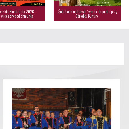
dzkie Kino Letnie 2026 –
„Śniadanie na trawie” wraca do parku przy
 wieczory pod chmurką!
Ośrodku Kultury.