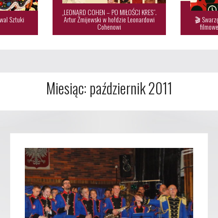
„LEONARD COHEN – PO MIŁOŚCI KRES”.
wal Sztuki
Artur Żmijewski w hołdzie Leonardowi
🎬 Swarzę

Cohenowi
filmowe
Miesiąc:
październik 2011