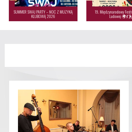
SUMMER SWAJ PARTY – NOC Z MUZYKĄ
19. Międzynarodowy Festi
KLUBOWĄ 2026
Ludowej 🌍💃