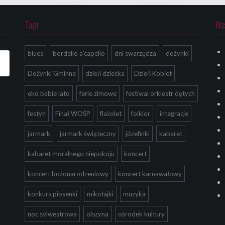
Tagi
Na
blues
bordello a'capello
dni swarzędza
dożynki
Dożynki Gminne
dzień dziecka
Dzień Kobiet
eko babie lato
ferie zimowe
festiwal orkiestr dętych
festyn
Finał WOŚP
flażolet
folklor
integracje
jarmark
jarmark świąteczny
józefinki
kabaret
kabaret moralnego niepokoju
koncert
koncert bożonarodzeniowy
koncert karnawałowy
konkurs piosenki
mikołajki
muzyka
noc sylwestrowa
olszyna
ośrodek kultury