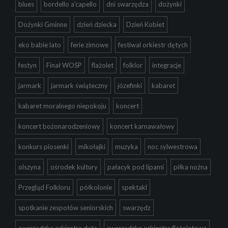
blues
bordello a'capello
dni swarzędza
dożynki
Dożynki Gminne
dzień dziecka
Dzień Kobiet
eko babie lato
ferie zimowe
festiwal orkiestr dętych
festyn
Finał WOŚP
flażolet
folklor
integracje
jarmark
jarmark świąteczny
józefinki
kabaret
kabaret moralnego niepokoju
koncert
koncert bożonarodzeniowy
koncert karnawałowy
konkurs piosenki
mikołajki
muzyka
noc sylwestrowa
olszyna
ośrodek kultury
pałacyk pod lipami
piłka nożna
Przegląd Folkloru
półkolonie
spektakl
spotkanie zespołów seniorskich
swarzędz
swarzędzka orkiestra dęta
swarzędzka orkiestra flażoletowa