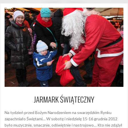
JARMARK ŚWIĄTECZNY
Na tydzień przed Bożym Narodzeniem na swarzędzkim Rynku
zapachniało Świętami… W sobotę i niedzielę 15-16 grudnia 2012
było muzycznie, smacznie, odświętnie i nastrojowo… Kto nie zdążył