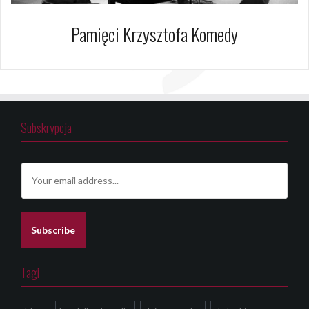
Pamięci Krzysztofa Komedy
Subskrypcja
E
m
a
i
l
Subscribe
*
Tagi