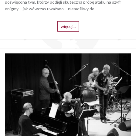
poświęcona tym, którzy podjęli skuteczną próbę ataku na szyfr
enigmy – jak wówczas uważano – niemożliwy do
więcej…