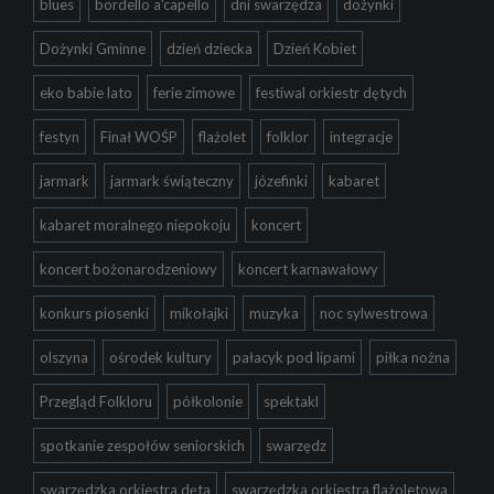
blues
bordello a'capello
dni swarzędza
dożynki
Dożynki Gminne
dzień dziecka
Dzień Kobiet
eko babie lato
ferie zimowe
festiwal orkiestr dętych
festyn
Finał WOŚP
flażolet
folklor
integracje
jarmark
jarmark świąteczny
józefinki
kabaret
kabaret moralnego niepokoju
koncert
koncert bożonarodzeniowy
koncert karnawałowy
konkurs piosenki
mikołajki
muzyka
noc sylwestrowa
olszyna
ośrodek kultury
pałacyk pod lipami
piłka nożna
Przegląd Folkloru
półkolonie
spektakl
spotkanie zespołów seniorskich
swarzędz
swarzędzka orkiestra dęta
swarzędzka orkiestra flażoletowa