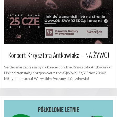
Koncert Krzysztofa Antkowiaka – NA ŻYWO!
Serdecznie zapraszamy na koncert on-line Krzysztofa Antkowiaka!
Link do transmisji : https://youtu.be/GjW6xrHZajY Start 20:00!
Miłego odsłuchu! Wszystkim życzymy dużo zdrowia!