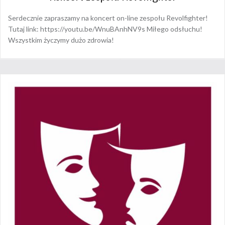
Serdecznie zapraszamy na koncert on-line zespołu Revolfighter!
Tutaj link: https://youtu.be/WnuBAnhNV9s Miłego odsłuchu!
Wszystkim życzymy dużo zdrowia!