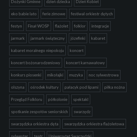
Dożynki Gminne
dzień dziecka
Dzień Kobiet
eko babie lato
ferie zimowe
festiwal orkiestr dętych
festyn
Finał WOŚP
flażolet
folklor
integracje
jarmark
jarmark świąteczny
józefinki
kabaret
kabaret moralnego niepokoju
koncert
koncert bożonarodzeniowy
koncert karnawałowy
konkurs piosenki
mikołajki
muzyka
noc sylwestrowa
olszyna
ośrodek kultury
pałacyk pod lipami
piłka nożna
Przegląd Folkloru
półkolonie
spektakl
spotkanie zespołów seniorskich
swarzędz
swarzędzka orkiestra dęta
swarzędzka orkiestra flażoletowa
sylwester
teatr
Uniwersytet Swarzędzki