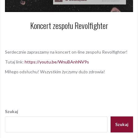
Koncert zespołu Revolfighter
9 czerwca 2020
Dagmara Szymańska
Serdecznie zapraszamy na koncert on-line zespołu Revolfighter!
Tutaj link:
https://youtu.be/WnuBAnhNV9s
Miłego odsłuchu! Wszystkim życzymy dużo zdrowia!
Opublikowany w
2020
,
ARCHIWUM
Nawigacja
wpisu
Szukaj
Szukaj