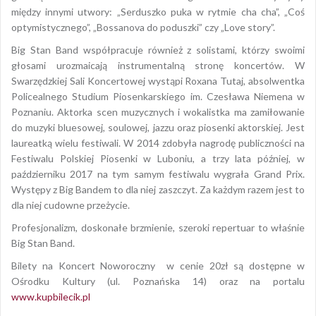
między innymi utwory: „Serduszko puka w rytmie cha cha”, „Coś
optymistycznego”, „Bossanova do poduszki” czy „Love story”.
Big Stan Band współpracuje również z solistami, którzy swoimi
głosami urozmaicają instrumentalną stronę koncertów. W
Swarzędzkiej Sali Koncertowej wystąpi Roxana Tutaj, absolwentka
Policealnego Studium Piosenkarskiego im. Czesława Niemena w
Poznaniu. Aktorka scen muzycznych i wokalistka ma zamiłowanie
do muzyki bluesowej, soulowej, jazzu oraz piosenki aktorskiej. Jest
laureatką wielu festiwali. W 2014 zdobyła nagrodę publiczności na
Festiwalu Polskiej Piosenki w Luboniu, a trzy lata później, w
październiku 2017 na tym samym festiwalu wygrała Grand Prix.
Występy z Big Bandem to dla niej zaszczyt. Za każdym razem jest to
dla niej cudowne przeżycie.
Profesjonalizm, doskonałe brzmienie, szeroki repertuar to właśnie
Big Stan Band.
Bilety na Koncert Noworoczny w cenie 20zł są dostępne w
Ośrodku Kultury (ul. Poznańska 14) oraz na portalu
www.kupbilecik.pl