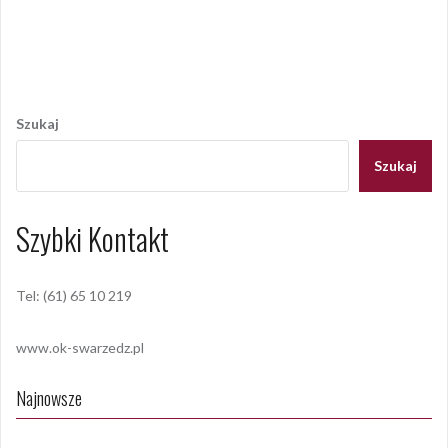
Opublikowany w
2017
,
ARCHIWUM
Tagged
Big Stan Band
,
koncert noworoczny
,
Roxana Tutaj
,
swarzędz
Nawigacja
wpisu
Szukaj
Szukaj
Szybki Kontakt
Tel: (61) 65 10 219
www.ok-swarzedz.pl
Najnowsze