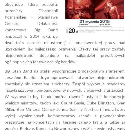
obecnego lidera zespołu,
puzonisty Filharmonii
Poznańskiej – Stanisława
Gruszki. Działalność
koncertową Big Band
rozpoczął w 2004 roku, po
dwuletnim okresie nieustannej i konsekwentnej pracy nad
uzyskaniem jak najlepszego brzmienia. Efekty tej pracy zostały
niejednokrotnie docenione na najbardziej prestiżowych
ogólnopolskich festiwalach big bandów.
Big Stan Band na stałe współpracuje z doskonałym aranżerem,
Leszkiem Paszko. Jego opracowania utworów niejednokrotnie
spotykały się uznaniem słuchaczy. Zespół wykonuje standardy
muzyki jazzowej i big-bandowej w nowych, ciekawych aranżacjach.
W wykonaniu big bandu można również usłyszeć kompozycje
wielkich mistrzów, takich jak: Count Basie, Duke Ellington, Glen
Miller, Bob Mintzer, Quincy Jones, Sammy Nestico i inni. Utwory
wyżej wymienionych kompozytorów zespół z powodzeniem
prezentuje na koncertach na terenie całego kraju, a także za
granicą. Podczas Koncertu Noworocznego w Zalasewie usłyszymy