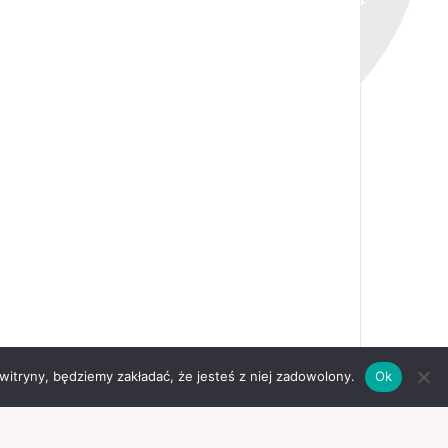
 witryny, będziemy zakładać, że jesteś z niej zadowolony.
Ok