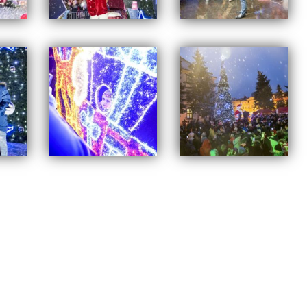
,
ARCHIWUM
Tagged
mikołajki
,
swarzędz