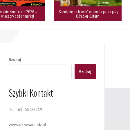
dzkie Kino Letnie 2026 –
„Śniadanie na trawie” wraca do parku przy
 wieczory pod chmurką!
Ośrodku Kultury.
Szukaj
Szukaj
Szybki Kontakt
Tel: (61) 65 10 219
www.ok-swarzedz.pl