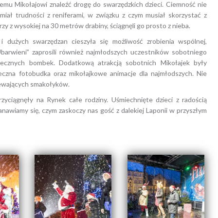
mu Mikołajowi znaleźć drogę do swarzędzkich dzieci. Ciemność nie
iał trudności z reniferami, w związku z czym musiał skorzystać z
y z wysokiej na 30 metrów drabiny, ściągnęli go prosto z nieba.
 dużych swarzędzan cieszyła się możliwość zrobienia wspólnej,
Ubarwieni” zaprosili również najmłodszych uczestników sobotniego
ecznych bombek. Dodatkową atrakcją sobotnich Mikołajek były
eczna fotobudka oraz mikołajkowe animacje dla najmłodszych. Nie
rzewających smakołyków.
rzyciągnęły na Rynek całe rodziny. Uśmiechnięte dzieci z radością
tanawiamy się, czym zaskoczy nas gość z dalekiej Laponii w przyszłym