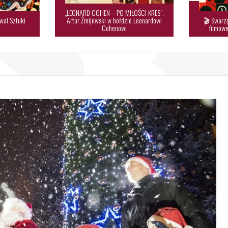
„LEONARD COHEN – PO MIŁOŚCI KRES”.
wal Sztuki
Artur Żmijewski w hołdzie Leonardowi
🎬 Swarzę

Cohenowi
filmowe