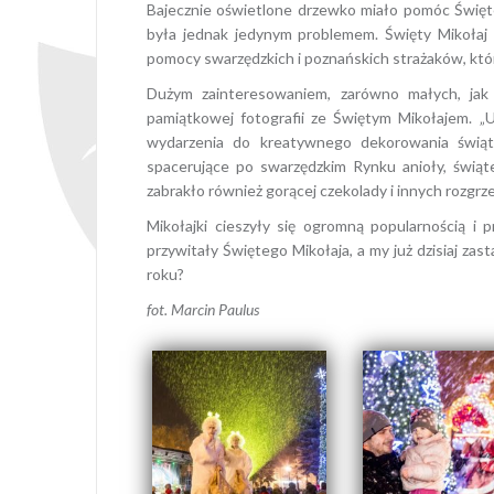
Bajecznie oświetlone drzewko miało pomóc Święte
była jednak jedynym problemem. Święty Mikołaj m
pomocy swarzędzkich i poznańskich strażaków, którz
Dużym zainteresowaniem, zarówno małych, jak i
pamiątkowej fotografii ze Świętym Mikołajem. „
wydarzenia do kreatywnego dekorowania świąt
spacerujące po swarzędzkim Rynku anioły, świąt
zabrakło również gorącej czekolady i innych rozg
Mikołajki cieszyły się ogromną popularnością i p
przywitały Świętego Mikołaja, a my już dzisiaj zas
roku?
fot. Marcin Paulus