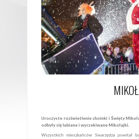
MIKOŁ
9 
Uroczyste rozświetlenie choinki i Święty Miko
odbyły się lubiane i wyczekiwane Mikołajki.
Wszystkich mieszkańców Swarzędza powitał burm