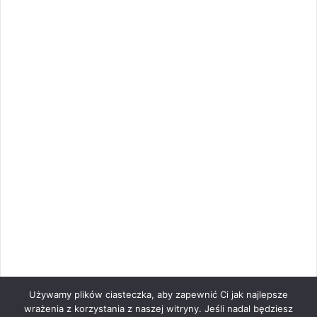
Używamy plików ciasteczka, aby zapewnić Ci jak najlepsze
wrażenia z korzystania z naszej witryny. Jeśli nadal będziesz