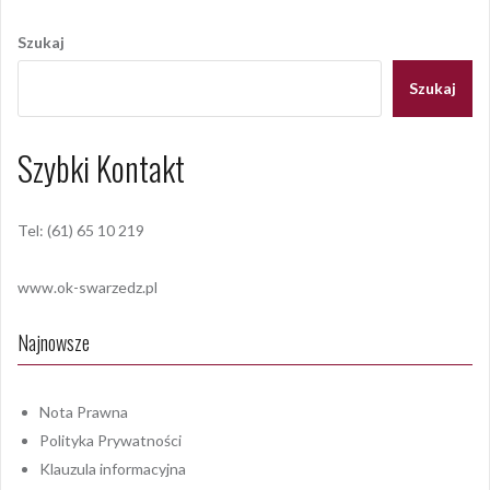
wpisu
Szukaj
Szukaj
Szybki Kontakt
Tel: (61) 65 10 219
www.ok-swarzedz.pl
Najnowsze
Nota Prawna
Polityka Prywatności
Klauzula informacyjna