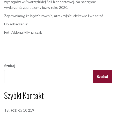
występów w Swarzędzkiej Sali Koncertowej. Na następne
wydarzenia zapraszamy już w roku 2020.
Zapewniamy, że będzie równie, atrakcyjnie, ciekawie i wesoło!
Do zobaczenia!
Fot: Aldona Młynarczak
Opublikowany w
2019
,
ARCHIWUM
Nawigacja
wpisu
Szukaj
Szukaj
Szybki Kontakt
Tel: (61) 65 10 219