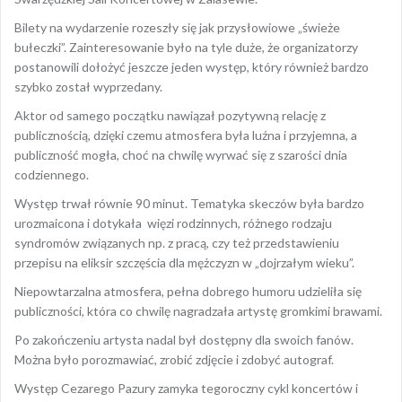
Bilety na wydarzenie rozeszły się jak przysłowiowe „świeże
bułeczki”. Zainteresowanie było na tyle duże, że organizatorzy
postanowili dołożyć jeszcze jeden występ, który również bardzo
szybko został wyprzedany.
Aktor od samego początku nawiązał pozytywną relację z
publicznością, dzięki czemu atmosfera była luźna i przyjemna, a
publiczność mogła, choć na chwilę wyrwać się z szarości dnia
codziennego.
Występ trwał równie 90 minut. Tematyka skeczów była bardzo
urozmaicona i dotykała więzi rodzinnych, różnego rodzaju
syndromów związanych np. z pracą, czy też przedstawieniu
przepisu na eliksir szczęścia dla mężczyzn w „dojrzałym wieku”.
Niepowtarzalna atmosfera, pełna dobrego humoru udzieliła się
publiczności, która co chwilę nagradzała artystę gromkimi brawami.
Po zakończeniu artysta nadal był dostępny dla swoich fanów.
Można było porozmawiać, zrobić zdjęcie i zdobyć autograf.
Występ Cezarego Pazury zamyka tegoroczny cykl koncertów i