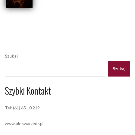
Opublikowany w
2013
,
ARCHIWUM
Tagged
koncert
,
Mieczysław Fogg
,
pałacyk pod lipami
Nawigacja
wpisu
Szukaj
Szukaj
Szybki Kontakt
Tel: (61) 65 10 219
www.ok-swarzedz.pl