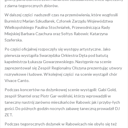
z ziarna tegorocznych zbiorów.
W dalszej części nadszedł czas na przemówienia, które wygłosili
Burmistrz Marian Szkudlarek, Członek Zarządu Województwa
Wielkopolskiego Paulina Stochniałek, Przewodnicząca Rady
Miejskiej Barbara Czachura oraz Sołtys Rabowic Katarzyna
Szaferska.
Po części oficjalnej rozpoczęły się występy artystyczne. Jako
pierwsza wystąpiła Swarzędzka Orkiestra Dęta pod batutą
kapelmistrza Łukasza Gowarzewskiego. Następnie na scenie
zaprezentował się Zespół Regionalny Olszyna prezentując utwory
rozrywkowe i ludowe. W kolejnej części na scenie wystąpił chór
Vivace Canto.
Podczas koncertów na dożynkowej scenie wystąpili: Gabi Gold,
zespół Shantel oraz Piotr Gar-woliński, którzy wprowadzili w
taneczny nastrój zarówno mieszkańców Rabowic jak i przyby-łych
gości. Do późnych godzin nocnych zabawę taneczną prowadził DJ
ZET.
Podczas tegorocznych dożynek w Rabowicach nie obyło się też