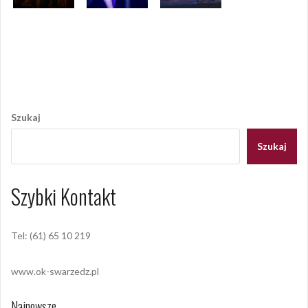
Opublikowany w
AKTUALNOŚCI
,
GALERIA
,
GALERIA 2022
,
RELACJE
,
RELACJE
,
RELACJE 2022
Nawigacja
wpisu
Szukaj
Szukaj
Szybki Kontakt
Tel: (61) 65 10 219
www.ok-swarzedz.pl
Najnowsze