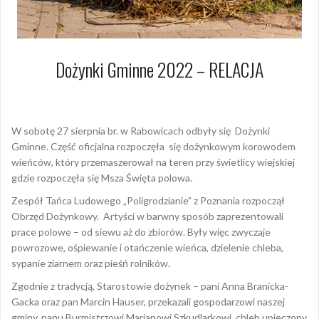
Dożynki Gminne 2022 – RELACJA
29 sierpnia 2022
Dagmara Szymańska
W sobotę 27 sierpnia br. w Rabowicach odbyły się Dożynki
Gminne. Część oficjalna rozpoczęła się dożynkowym korowodem
wieńców, który przemaszerował na teren przy świetlicy wiejskiej
gdzie rozpoczęła się Msza Święta polowa.
Zespół Tańca Ludowego „Poligrodzianie” z Poznania rozpoczął
Obrzęd Dożynkowy. Artyści w barwny sposób zaprezentowali
prace polowe – od siewu aż do zbiorów. Były więc zwyczaje
powrozowe, ośpiewanie i otańczenie wieńca, dzielenie chleba,
sypanie ziarnem oraz pieśń rolników.
Zgodnie z tradycją, Starostowie dożynek – pani Anna Branicka-
Gacka oraz pan Marcin Hauser, przekazali gospodarzowi naszej
gminy, panu Burmistrzowi Marianowi Szkudlarkowi, chleb upieczony