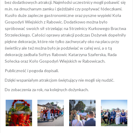
bez dodatkowych atrakcji. Najmłodsi uczestnicy mogli pobawić się
m.in. na dmuchanym zamku i zjeżdżalni czy popływać łódeczkami.
Kusiło duże zaplecze gastronomiczne oraz pyszne wypieki Koła
Gospodyń Wiejskich z Rabowic. Dodatkowo można było
spróbować swoich sił strzelając na Strzelnicy Kurkowego Bractwa
Strzeleckiego. Całości oprawy atrakcji podczas Dożynek dopełniły
piękne dekoracje, które nie tylko zachwycały oko na placu przy
świetlicy ale też można było je podziwiać w całej wsi, a o tą
dekorację zadbała Sołtys Rabowic Katarzyna Szaferska, Rada
Sołecka oraz Koło Gospodyń Wiejskich w Rabowicach.
Publiczność i pogoda dopisali.
Dzięki wspaniałym atrakcjom świętujący nie mogli się nudzić.
Do zobaczenia za rok, na kolejnych dożynkach.