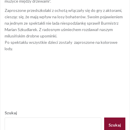
muzyce między drzewami”.
Zaproszone przedszkolaki z ochotą włączały się do gry z aktorami,
ciesząc się, że mają wpływ na losy bohaterów. Swoim pojawieniem
na jednym ze spektakli nie lada niespodziankę sprawił Burmistrz
Marian Szkudlarek. Z radosnym uśmiechem rozdawał naszym
milusińskim drobne upominki.
Po spektaklu wszystkie dzieci zostały zaproszone na kolorowe
lody.
Opublikowany w
AKTUALNOŚCI
,
GALERIA
,
GALERIA 2021
,
RELACJE
,
RELACJE
,
RELACJE 2021
Nawigacja
wpisu
Szukaj
Szukaj