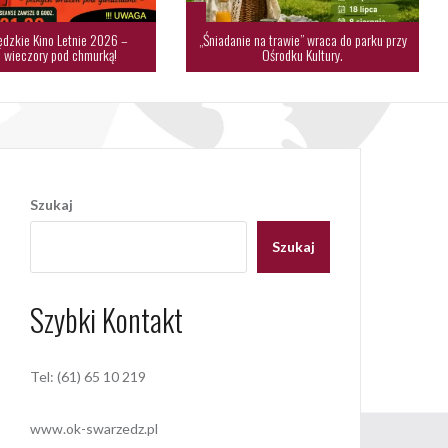
dzkie Kino Letnie 2026 –
„Śniadanie na trawie” wraca do parku przy
 wieczory pod chmurką!
Ośrodku Kultury.
Szukaj
Szukaj
Szybki Kontakt
Tel: (61) 65 10 219
www.ok-swarzedz.pl