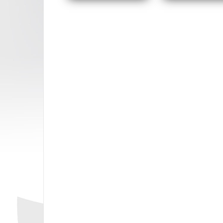
Opublikowany w
2015
,
ARCHIW
Nawigacja
wpisu