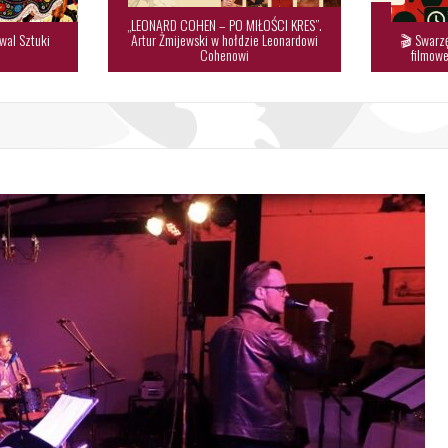
„LEONARD COHEN – PO MIŁOŚCI KRES”.
wal Sztuki
Artur Żmijewski w hołdzie Leonardowi
🎬 Swarzę

Cohenowi
filmowe