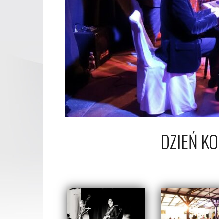
DZIEŃ K
1