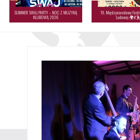
SUMMER SWAJ PARTY – NOC Z MUZYKĄ
19. Międzynarodowy Festi
KLUBOWĄ 2026
Ludowej 🌍💃