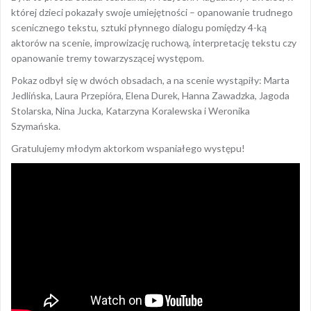
której dzieci pokazały swoje umiejętności – opanowanie trudnego
scenicznego tekstu, sztuki płynnego dialogu pomiędzy 4-ką
aktorów na scenie, improwizację ruchową, interpretację tekstu czy
opanowanie tremy towarzyszącej występom.
Pokaz odbył się w dwóch obsadach, a na scenie wystąpiły: Marta
Jedlińska, Laura Przepióra, Elena Durek, Hanna Zawadzka, Jagoda
Stolarska, Nina Jucka, Katarzyna Koralewska i Weronika
Szymańska.
Gratulujemy młodym aktorkom wspaniałego występu!