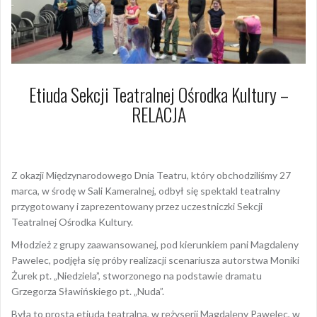
Etiuda Sekcji Teatralnej Ośrodka Kultury –
RELACJA
5 kwietnia 2023
Dagmara Szymańska
Z okazji Międzynarodowego Dnia Teatru, który obchodziliśmy 27
marca, w środę w Sali Kameralnej, odbył się spektakl teatralny
przygotowany i zaprezentowany przez uczestniczki Sekcji
Teatralnej Ośrodka Kultury.
Młodzież z grupy zaawansowanej, pod kierunkiem pani Magdaleny
Pawelec, podjęła się próby realizacji scenariusza autorstwa Moniki
Żurek pt. „Niedziela”, stworzonego na podstawie dramatu
Grzegorza Sławińskiego pt. „Nuda”.
Była to prosta etiuda teatralna, w reżyserii
Magdaleny Pawelec, w