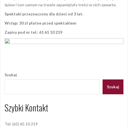
śpiew i tym samym na trwałe zapamiętały treści w nich zawarte.
Spektakl przeznaczony dla dzieci od 3 lat.
Wstęp: 30 zł płatne przed spektaklem
Zapisy pod nr tel.: 61 65 10 219
Opublikowany w
AKTUALNOŚCI
Nawigacja
wpisu
Szukaj
Szukaj
Szybki Kontakt
Tel: (61) 65 10 219