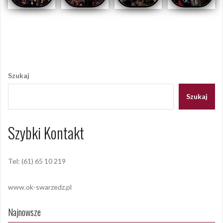
Opublikowany w
AKTUALNOŚCI
,
RELACJE
,
RELACJE 2024
Nawigacja
wpisu
Szukaj
Szukaj
Szybki Kontakt
Tel: (61) 65 10 219
www.ok-swarzedz.pl
Najnowsze