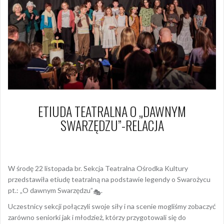
ETIUDA TEATRALNA O „DAWNYM
SWARZĘDZU”-RELACJA
23 listopada 2023
Arkadiusz Nowacki Nowacki
W środę 22 listopada br. Sekcja Teatralna Ośrodka Kultury
przedstawiła etiudę teatralną na podstawie legendy o Swarożycu
pt.: „O dawnym Swarzędzu”
.
Uczestnicy sekcji połączyli swoje siły i na scenie mogliśmy zobaczyć
zarówno seniorki jak i młodzież, którzy przygotowali się do