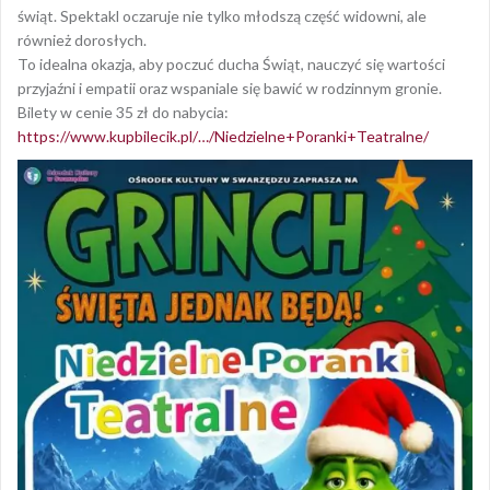
świąt. Spektakl oczaruje nie tylko młodszą część widowni, ale
również dorosłych.
To idealna okazja, aby poczuć ducha Świąt, nauczyć się wartości
przyjaźni i empatii oraz wspaniale się bawić w rodzinnym gronie.
Bilety w cenie 35 zł do nabycia:
https://www.kupbilecik.pl/…/Niedzielne+Poranki+Teatralne/