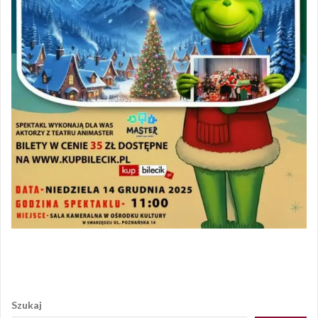
Opublikowany w
AKTUALNOŚCI
Nawigacja
wpisu
Szukaj