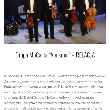
Grupa MoCarta “Ale kino!” – RELACJA
18 listopada 2024
Dagmara Szymańska
W sobotę, 16 listopada 2024 roku, Swarzędzka Sala Koncertowa w
Zalasewie zamieniła się w prawdziwe centrum rozrywki i śmiechu.
Podczas wyjątkowego występu „ALE KINO! czyli muzyka filmowa
według Grupy MoCarta” mogliśmy przenieść się w magiczny świat
kina i muzyki. Dzięki Grupie MoCarta odbyliśmy podróż przez
historię filmu w rytmie niesamowitej muzyki. W trakcie spektaklu
widzowie mieli okazję spotkać się z ikonami kina, takimi jak Charlie