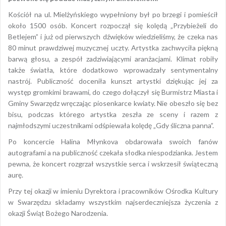
Kościół na ul. Mielżyńskiego wypełniony był po brzegi i pomieścił
około 1500 osób. Koncert rozpoczął się kolędą „Przybieżeli do
Betlejem” i już od pierwszych dźwięków wiedzieliśmy, że czeka nas
80 minut prawdziwej muzycznej uczty. Artystka zachwyciła piękną
barwą głosu, a zespół zadziwiającymi aranżacjami. Klimat robiły
także światła, które dodatkowo wprowadzały sentymentalny
nastrój. Publiczność doceniła kunszt artystki dziękując jej za
występ gromkimi brawami, do czego dołączył się Burmistrz Miasta i
Gminy Swarzędz wręczając piosenkarce kwiaty. Nie obeszło się bez
bisu, podczas którego artystka zeszła ze sceny i razem z
najmłodszymi uczestnikami odśpiewała kolędę „Gdy śliczna panna”.
Po koncercie Halina Młynkova obdarowała swoich fanów
autografami a na publiczność czekała słodka niespodzianka. Jestem
pewna, że koncert rozgrzał wszystkie serca i wskrzesił świąteczną
aurę.
Przy tej okazji w imieniu Dyrektora i pracowników Ośrodka Kultury
w Swarzędzu składamy wszystkim najserdeczniejsza życzenia z
okazji Świąt Bożego Narodzenia.