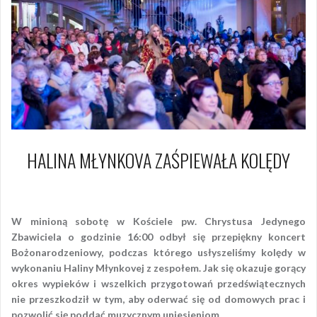
HALINA MŁYNKOVA ZAŚPIEWAŁA KOLĘDY
19 grudnia 2015
Piotr
W minioną sobotę w Kościele pw. Chrystusa Jedynego
Zbawiciela o godzinie 16:00 odbył się przepiękny koncert
Bożonarodzeniowy, podczas którego usłyszeliśmy kolędy w
wykonaniu Haliny Młynkovej z zespołem. Jak się okazuje gorący
okres wypieków i wszelkich przygotowań przedświątecznych
nie przeszkodził w tym, aby oderwać się od domowych prac i
pozwolić się poddać muzycznym uniesieniom.