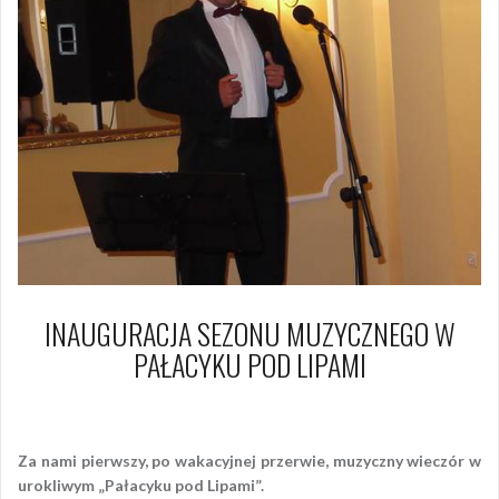
INAUGURACJA SEZONU MUZYCZNEGO W
PAŁACYKU POD LIPAMI
29 września 2010
Piotr
Za nami pierwszy, po wakacyjnej przerwie, muzyczny wieczór w
urokliwym „Pałacyku pod Lipami”.