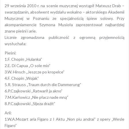
29 września 2010 r. na scenie muzycznej wystąpił Mateusz Drab –
swarzędzanin, absolwent wydziału wokalno – aktorskiego Akademii
Muzycznej w Poznaniu ze specjalnością śpiew solowy. Przy
akompaniamencie Szymona Musioła zaprezentował najbardziej
znane pieśni i arie.
Licznie zgromadzona publiczność z ogromną przyjemnością
wysłuchała:
Pieśni:
1.F. Chopin „Hulanka”
2.E. Di Capua „O sole mio”
3.W. Hinsch „Jeszcze po kropelce”
4.F. Chopin „Wojak”
5.R. Strauss „Traum durch die Dammerung”
6.P.Czajkowski „Ratwarił ja akno”
7.M.Karłowicz „Nie płacz nade mną”
8.P.Czajkowski „Sljeza drażit”
Arii:
1.W.A.Mozart aria Figaro z I Aktu „Non piu andrai” z opery „Wesle
Figaro”