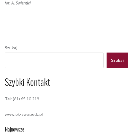
fot. A. Świergiel
Opublikowany w
2010
,
ARCHIWUM
Tagged
koncert
,
pałacyk
pod lipami
Nawigacja
wpisu
Szukaj
Szukaj
Szybki Kontakt
Tel: (61) 65 10 219
www.ok-swarzedz.pl
Najnowsze