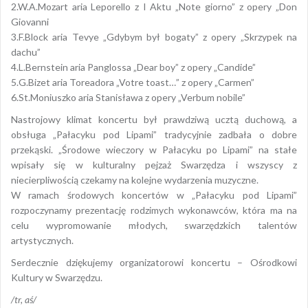
2.W.A.Mozart aria Leporello z I Aktu „Note giorno” z opery „Don
Giovanni
3.F.Block aria Tevye „Gdybym był bogaty” z opery „Skrzypek na
dachu”
4.L.Bernstein aria Panglossa „Dear boy” z opery „Candide”
5.G.Bizet aria Toreadora „Votre toast…” z opery „Carmen”
6.St.Moniuszko aria Stanisława z opery „Verbum nobile”
Nastrojowy klimat koncertu był prawdziwą ucztą duchową, a
obsługa „Pałacyku pod Lipami” tradycyjnie zadbała o dobre
przekąski. „Środowe wieczory w Pałacy­ku po Lipami” na stałe
wpisały się w kulturalny pejzaż Swarzędza i wszyscy z
niecierpliwością czekamy na kolejne wydarzenia muzyczne.
W ramach środowych koncertów w „Pałacyku pod Lipami”
rozpoczynamy prezentację rodzimych wykonawców, która ma na
celu wypromowanie młodych, swarzędzkich talentów
artystycznych.
Serdecznie dziękujemy organizatorowi koncertu – Ośrodkowi
Kultury w Swarzędzu.
/tr, aś/