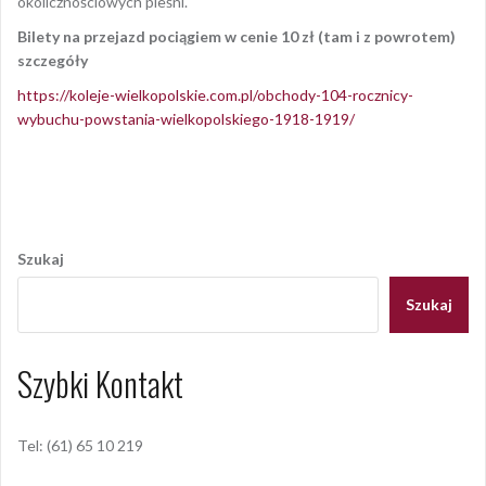
okolicznościowych pieśni.
Bilety na przejazd pociągiem w cenie 10 zł (tam i z powrotem)
szczegóły
https://koleje-wielkopolskie.com.pl/obchody-104-rocznicy-
wybuchu-powstania-wielkopolskiego-1918-1919/
Opublikowany w
AKTUALNOŚCI
Nawigacja
wpisu
Szukaj
Szukaj
Szybki Kontakt
Tel: (61) 65 10 219