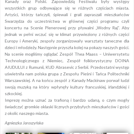
Kanady oraz Polski. Zapowiedzią Festiwalu były występy
wszystkich grup odbywające się w różnych częściach miasta.
Artyści, którzy tańczyli, śpiewali i grali zapraszali mieszkańców
Swarzędza do uczestnictwa w głównej części programu czyli
koncertu na Scenie Plenerowej przy pływalni „Wodny Raj”. Aby
jednak w pełni wczuć się w klimat przywieziony z różnych części
Europy i Ameryki, zespoły zorganizowały warsztaty taneczne dla
dzieci i młodzieży. Następnie przyszła kolej na pokazy naszych gości.
Na scenie mogliśmy oglądać Zespół Thea Maass – Uniwersytetu
Technologicznego z Niemiec, Zespół folklorystyczny DOINA
AIUDULUI z Rumunii, KUD Abrasevic z Serbii. Przedostatni występ
uświetniła nam polska grupa z Zespołu Pieśni i Tańca Politechniki
Warszawskiej. A na końcu zespół z Kanady Mackinaw porwał ludzi
swoją muzyką na który wpłynęły kultury francuskiej, irlandzkiej i
szkockiej.
Imprezę można uznać za trafioną i bardzo udaną, o czym mogły
świadczyć gromkie oklaski licznych przybyłych mieszkańców i gości
z okolic naszego miasta.
Agnieszka Jaroszyńska