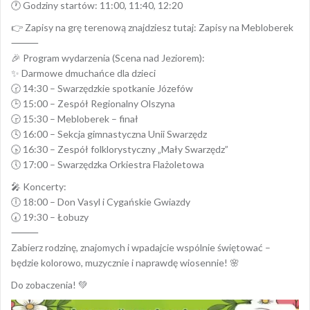
🕐 Godziny startów: 11:00, 11:40, 12:20
👉 Zapisy na grę terenową znajdziesz tutaj: Zapisy na Mebloberek
⸻
🎉 Program wydarzenia (Scena nad Jeziorem):
✨ Darmowe dmuchańce dla dzieci
🕝 14:30 – Swarzędzkie spotkanie Józefów
🕒 15:00 – Zespół Regionalny Olszyna
🕞 15:30 – Mebloberek – finał
🕓 16:00 – Sekcja gimnastyczna Unii Swarzędz
🕟 16:30 – Zespół folklorystyczny „Mały Swarzędz”
🕔 17:00 – Swarzędzka Orkiestra Flażoletowa
🎤 Koncerty:
🕕 18:00 – Don Vasyl i Cygańskie Gwiazdy
🕢 19:30 – Łobuzy
⸻
Zabierz rodzinę, znajomych i wpadajcie wspólnie świętować –
będzie kolorowo, muzycznie i naprawdę wiosennie! 🌸
Do zobaczenia! 💚