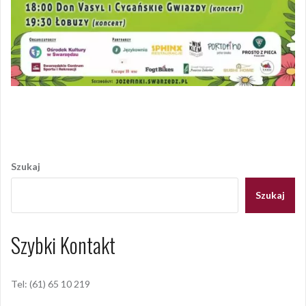
Opublikowany w
AKTUALNOŚCI
Nawigacja
wpisu
Szukaj
Szukaj
Szybki Kontakt
Tel: (61) 65 10 219