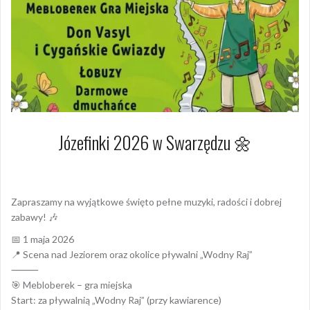
Józefinki 2026 w Swarzędzu 🌼
2 kwietnia 2026
Arkadiusz Nowacki Nowacki
Zapraszamy na wyjątkowe święto pełne muzyki, radości i dobrej
zabawy! 🎶
📅 1 maja 2026
📍 Scena nad Jeziorem oraz okolice pływalni „Wodny Raj”
⸻
🎯 Mebloberek – gra miejska
Start: za pływalnią „Wodny Raj” (przy kawiarence)