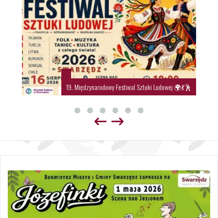
19. Międzynarodowy Festiwal Sztuki Ludowej 🌍💃🕺