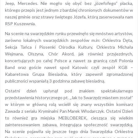
Jeep, Mercedes. Nie mogło się obyć bez „józefofego” placka,
którego przepis jest jednym z bardziej chronionych dokumentów w
naszej gminie oraz strawy świętego Józefa, którą zaserwowała nam
RSP Kuszewnia.
Na scenie na swarzędzkim rynku przewinęło się mnóstwo artystów,
zarówno lokalnych swarzędzkich zespołów m.in: Orkiestra Dęta,
Sekcja Tańca i Piosenki Ośrodka Kultury, Orkiestra Michała
Wejmana, Olszyna, Chór Akord, jak również przyjezdnych,
koncertujących po całej Polsce a nawet za granicą czyli Polonia
Band oraz goście nawet spod Katowic czyli zespół KGB –
Kabaretowa Grupa Biesiadna, który zapewnił zgromadzonej
publiczności wspaniałą 3 godzinna zabawę biesiadną.
Ostatni dzień upłynął pod znakiem spektakularnego
przedstawienia historycznego pt. „Jak to Swarzędz miastem został”
w którym w główną rolą wcielił się znany wszystkim komisarz
Zawada z serialu Kryminalni Pan Marek Włodarczyk. Ostatni Dzień
to również gra miejska MEBLOBEREK, ciesząca się wielkim
zainteresowaniem zabawa, integrująca społeczność swarzędzką.
Na scenie pojawiła się jeszcze tego dnia Swarzędzka Orkiestra