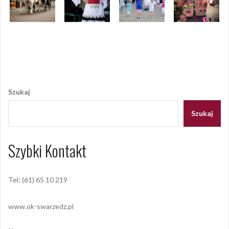
Opublikowany w
2012
,
ARCHIWUM
Tagged
józefinki
,
swarzędz
Nawigacja
wpisu
Szukaj
Szukaj
Szybki Kontakt
Tel: (61) 65 10 219
www.ok-swarzedz.pl