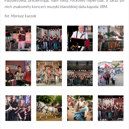
Flażoletowa, prezentując nam swój rockowy repertuar, a zaraz po
nich znakomity koncert muzyki irlandzkiej dała kapela JRM.
fot. Mariusz Łuczak