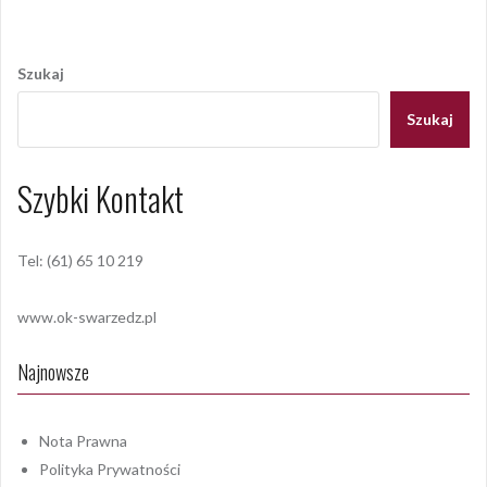
Nawigacja
wpisu
Szukaj
Szukaj
Szybki Kontakt
Tel: (61) 65 10 219
www.ok-swarzedz.pl
Najnowsze
Nota Prawna
Polityka Prywatności