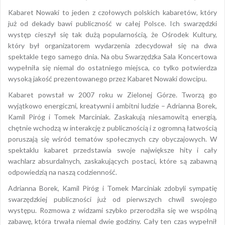
Kabaret Nowaki to jeden z czołowych polskich kabaretów, który
już od dekady bawi publiczność w całej Polsce. Ich swarzędzki
występ cieszył się tak dużą popularnością, że Ośrodek Kultury,
który był organizatorem wydarzenia zdecydował się na dwa
spektakle tego samego dnia. Na obu Swarzędzka Sala Koncertowa
wypełniła się niemal do ostatniego miejsca, co tylko potwierdza
wysoką jakość prezentowanego przez Kabaret Nowaki dowcipu.
Kabaret powstał w 2007 roku w Zielonej Górze. Tworzą go
wyjątkowo energiczni, kreatywni i ambitni ludzie – Adrianna Borek,
Kamil Piróg i Tomek Marciniak. Zaskakują niesamowitą energią,
chętnie wchodzą w interakcję z publicznością i z ogromną łatwością
poruszają się wśród tematów społecznych czy obyczajowych. W
spektaklu kabaret przedstawia swoje największe hity i cały
wachlarz absurdalnych, zaskakujących postaci, które są zabawną
odpowiedzią na naszą codzienność.
Adrianna Borek, Kamil Piróg i Tomek Marciniak zdobyli sympatię
swarzędzkiej publiczności już od pierwszych chwil swojego
występu. Rozmowa z widzami szybko przerodziła się we wspólną
zabawę, która trwała niemal dwie godziny. Cały ten czas wypełnił