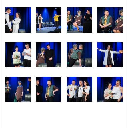
Opublikowany w
2017
,
ARCHIWUM
Tagged
kabaret
,
kabaret
nowaki
,
swarzędz