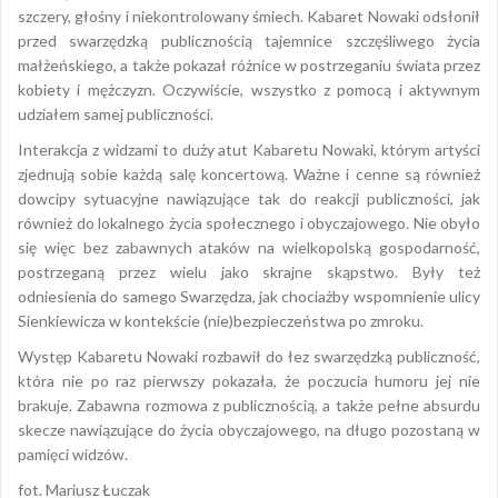
szczery, głośny i niekontrolowany śmiech. Kabaret Nowaki odsłonił
przed swarzędzką publicznością tajemnice szczęśliwego życia
małżeńskiego, a także pokazał różnice w postrzeganiu świata przez
kobiety i mężczyzn. Oczywiście, wszystko z pomocą i aktywnym
udziałem samej publiczności.
Interakcja z widzami to duży atut Kabaretu Nowaki, którym artyści
zjednują sobie każdą salę koncertową. Ważne i cenne są również
dowcipy sytuacyjne nawiązujące tak do reakcji publiczności, jak
również do lokalnego życia społecznego i obyczajowego. Nie obyło
się więc bez zabawnych ataków na wielkopolską gospodarność,
postrzeganą przez wielu jako skrajne skąpstwo. Były też
odniesienia do samego Swarzędza, jak chociażby wspomnienie ulicy
Sienkiewicza w kontekście (nie)bezpieczeństwa po zmroku.
Występ Kabaretu Nowaki rozbawił do łez swarzędzką publiczność,
która nie po raz pierwszy pokazała, że poczucia humoru jej nie
brakuje. Zabawna rozmowa z publicznością, a także pełne absurdu
skecze nawiązujące do życia obyczajowego, na długo pozostaną w
pamięci widzów.
fot. Mariusz Łuczak