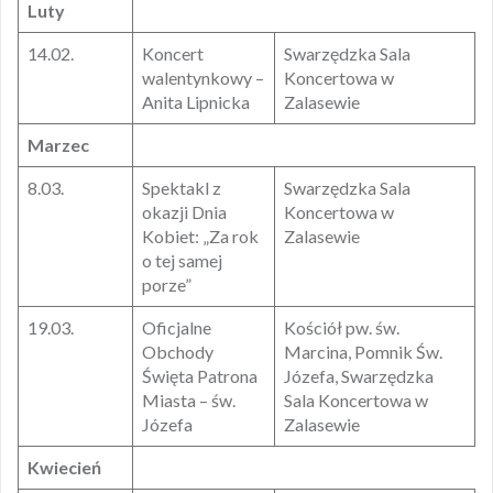
Luty
14.02.
Koncert
Swarzędzka Sala
walentynkowy –
Koncertowa w
Anita Lipnicka
Zalasewie
Marzec
8.03.
Spektakl z
Swarzędzka Sala
okazji Dnia
Koncertowa w
Kobiet: „Za rok
Zalasewie
o tej samej
porze”
19.03.
Oficjalne
Kościół pw. św.
Obchody
Marcina, Pomnik Św.
Święta Patrona
Józefa, Swarzędzka
Miasta – św.
Sala Koncertowa w
Józefa
Zalasewie
Kwiecień