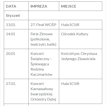
DATA
IMPREZA
MIEJSCE
Styczeń
13.01.
27. Finał WOŚP
Hala SCSiR
14.01
Ferie Zimowe
Ośrodek Kultury
(półkolonie,
teatrzyki, balik)
20.01
Koncert
Kościół pw. Chrystusa
Świąteczny –
Jedynego Zbawiciela
Śpiewająca
Rodzina
Kaczmarków
27.01.
Koncert
Hala SCSiR
Karnawałowy
Swarzędzkiej
Orkiestry Dętej