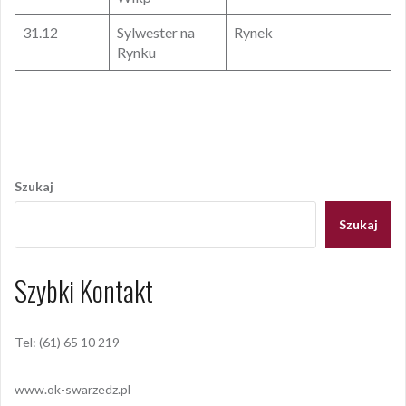
31.12
Sylwester na
Rynek
Rynku
Opublikowany w
2019
,
ARCHIWUM
Nawigacja
wpisu
Szukaj
Szukaj
Szybki Kontakt
Tel: (61) 65 10 219
www.ok-swarzedz.pl