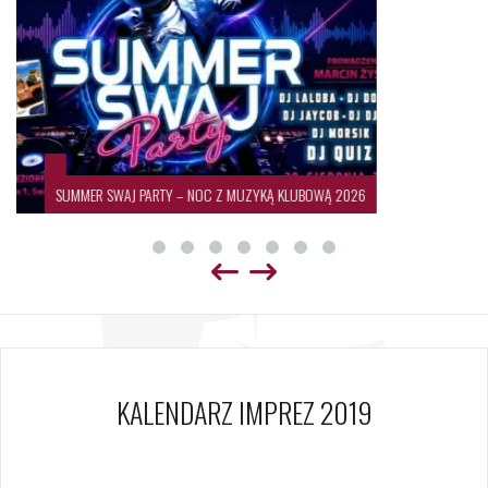
19. Międzynarodowy Festiwal Sztuki Ludowej 🌍💃🕺
KALENDARZ IMPREZ 2019
7 lutego 2019
Piotr