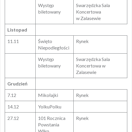
Występ
Swarzędzka Sala
biletowany
Koncertowa
w Zalasewie
Listopad
11.11
Święto
Rynek
Niepodległości
Występ
Swarzędzka Sala
biletowany
Koncertowa w
Zalasewie
Grudzień
7.12
Mikołajki
Rynek
14.12
YolkuPolku
27.12
101 Rocznica
Rynek
Powstania
Wlkp