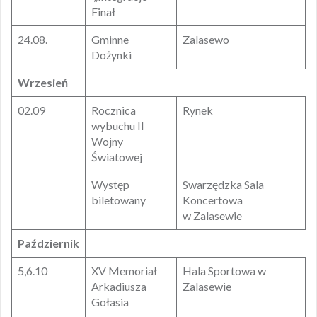
Finał
24.08.
Gminne
Zalasewo
Dożynki
Wrzesień
02.09
Rocznica
Rynek
wybuchu II
Wojny
Światowej
Występ
Swarzędzka Sala
biletowany
Koncertowa
w Zalasewie
Październik
5,6.10
XV Memoriał
Hala Sportowa w
Arkadiusza
Zalasewie
Gołasia