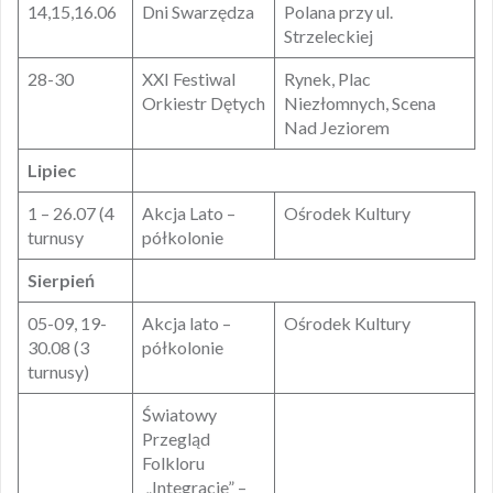
14,15,16.06
Dni Swarzędza
Polana przy ul.
Strzeleckiej
28-30
XXI Festiwal
Rynek, Plac
Orkiestr Dętych
Niezłomnych, Scena
Nad Jeziorem
Lipiec
1 – 26.07 (4
Akcja Lato –
Ośrodek Kultury
turnusy
półkolonie
Sierpień
05-09, 19-
Akcja lato –
Ośrodek Kultury
30.08 (3
półkolonie
turnusy)
Światowy
Przegląd
Folkloru
„Integracje” –