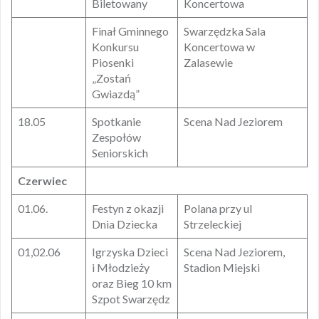
Biletowany
Koncertowa
Finał Gminnego
Swarzędzka Sala
Konkursu
Koncertowa w
Piosenki
Zalasewie
„Zostań
Gwiazdą”
18.05
Spotkanie
Scena Nad Jeziorem
Zespołów
Seniorskich
Czerwiec
01.06.
Festyn z okazji
Polana przy ul
Dnia Dziecka
Strzeleckiej
01,02.06
Igrzyska Dzieci
Scena Nad Jeziorem,
i Młodzieży
Stadion Miejski
oraz Bieg 10 km
Szpot Swarzędz