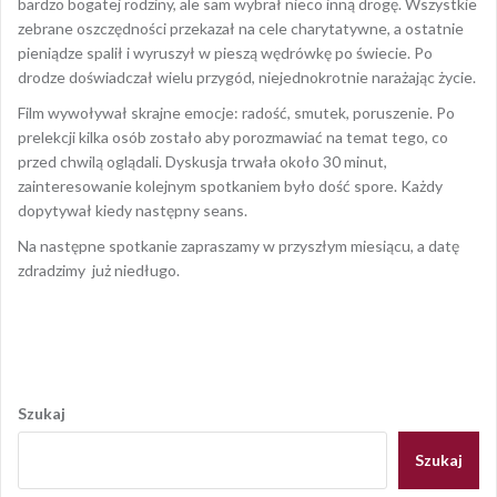
bardzo bogatej rodziny, ale sam wybrał nieco inną drogę. Wszystkie
zebrane oszczędności przekazał na cele charytatywne, a ostatnie
pieniądze spalił i wyruszył w pieszą wędrówkę po świecie. Po
drodze doświadczał wielu przygód, niejednokrotnie narażając życie.
Film wywoływał skrajne emocje: radość, smutek, poruszenie. Po
prelekcji kilka osób zostało aby porozmawiać na temat tego, co
przed chwilą oglądali. Dyskusja trwała około 30 minut,
zainteresowanie kolejnym spotkaniem było dość spore. Każdy
dopytywał kiedy następny seans.
Na następne spotkanie zapraszamy w przyszłym miesiącu, a datę
zdradzimy już niedługo.
Opublikowany w
2019
,
ARCHIWUM
Nawigacja
wpisu
Szukaj
Szukaj