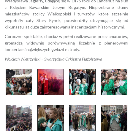
Władysława Jagiełły, udającej się w 1475 roku do Landshut na ślub
z Księciem Bawarskim Jerzym Bogatym. Nieprzebrane tłumy
mieszkańców stolicy Wielkopolski i turystów, które szczelnie
wypełniły cały Stary Rynek, potwierdziły utrzymujące się od
kilkunastu lat duże zainteresowania inscenizacjami historycznymi.
Coroczne spektakle, chociaż w pełni realizowane przez amatorów,
gromadzą widownię porównywalną liczebnie z plenerowymi
koncertami największych gwiazd estrady.
Wojciech Wietrzyński – Swarzędzka Orkiestra Flażoletowa